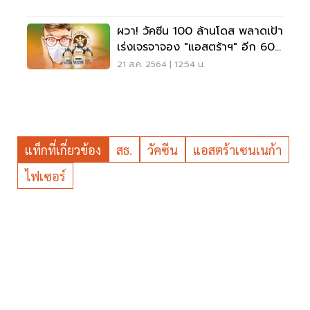
ผวา! วัคซีน 100 ล้านโดส พลาดเป้า
เร่งเจรจาจอง "แอสตร้าฯ" อีก 60
ล้านโดส
21 ส.ค. 2564 | 12:54 น.
แท็กที่เกี่ยวข้อง
สธ.
วัคซีน
แอสตร้าเซนเนก้า
ไฟเซอร์