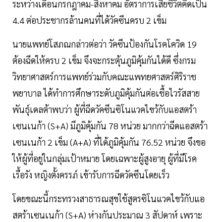
ระหว่างเดือนกรกฎาคม-สิงหาคม อัตราการเสียชีวิตคิดเป็น
4.4 ต่อประชากรล้านคนที่ได้วัคซีนครบ 2 เข็ม
นายแพทย์โสภณกล่าวต่อว่า วัคซีนป้องกันโรคโควิด 19
ต้องฉีดให้ครบ 2 เข็ม จึงจะกระตุ้นภูมิคุ้มกันได้ดี ซึ่งกรม
วิทยาศาสตร์การแพทย์ร่วมกับคณะแพทยศาสตร์ศิริราช
พยาบาล ได้ทำการศึกษาระดับภูมิคุ้มกันต่อเชื้อไวรัสสาย
พันธุ์เดลต้าพบว่า ผู้ที่ฉีดวัคซีนซิโนแวคไขว้กับแอสตร้า
เซนเนก้า (S+A) มีภูมิคุ้มกัน 78 หน่วย มากกว่าฉีดแอสตร้า
เซนเนก้า 2 เข็ม (A+A) ที่ได้ภูมิคุ้มกัน 76.52 หน่วย จึงขอ
ให้ผู้ที่อยู่ในกลุ่มเป้าหมาย โดยเฉพาะผู้สูงอายุ ผู้ที่มีโรค
เรื้อรัง หญิงตั้งครรภ์ เข้ารับการฉีดวัคซีนโดยเร็ว
โดยขณะนี้กระทรวงสาธารณสุขใช้สูตรซิโนแวคไขว้กับแอ
สตร้าเซนเนก้า (S+A) ห่างกันประมาณ 3 สัปดาห์ เพราะ