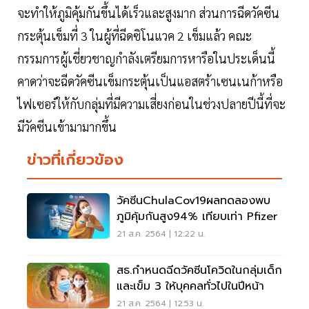
จะทำให้ภูมิคุ้มกันขึ้นได้เร็วและสูงมาก ส่วนการฉีดวัคซีน
กระตุ้นเข็มที่ 3 ในผู้ที่ฉีดซิโนแวค 2 เข็มแล้ว คณะ
กรรมการผู้เชี่ยวชาญกำลังเตรียมการหารือในประเด็นนี้
คาดว่าจะฉีดวัคซีนเข็มกระตุ้นเป็นแอสตร้าเซนเนก้าหรือ
ไฟเซอร์ให้กับกลุ่มที่มีความเสี่ยงก่อนในช่วงปลายปีนี้ที่จะ
มีวัคซีนเข้ามามากขึ้น
ข่าวที่เกี่ยวข้อง
วัคซีนChulaCov19ผลทดลองพบ
ภูมิคุ้มกันสูง94% เทียบเท่า Pfizer
21 ส.ค. 2564 | 12:22 น.
สธ.กำหนดฉีดวัคซีนโควิดในกลุ่มเด็ก
และเข็ม 3 ให้บุคคลทั่วไปในปีหน้า
21 ส.ค. 2564 | 12:53 น.