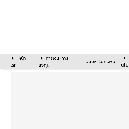
หน้า
การเงิน-การ
อสังหาริมทรัพย์
แรก
ลงทุน
นโย