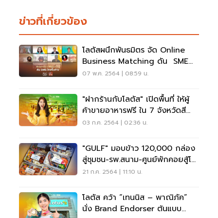
ข่าวที่เกี่ยวข้อง
โลตัสผนึกพันธมิตร จัด Online
Business Matching ดัน SME
ไทยขึ้นห้าง
07 พ.ค. 2564 | 08:59 น.
"ฝากร้านกับโลตัส" เปิดพื้นที่ ให้ผู้
ค้าขายอาหารฟรี ใน 7 จังหวัดสี
แดงเข้ม
03 ก.ค. 2564 | 02:36 น.
"GULF" มอบข้าว 120,000 กล่อง
สู่ชุมชน-รพ.สนาม-ศูนย์พักคอยสู้โค
วิด-19
21 ก.ค. 2564 | 11:10 น.
โลตัส คว้า “เทนนิส – พาณิภัค”
นั่ง Brand Endorser ต้นแบบ