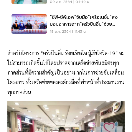
ความมุ่งมั่น
09 ส.ค. 2564 | 04:49 น.
“ซีพี-ซีพีเอฟ”จับมือ“เครือเนชั่น”ส่ง
มอบอาหารจาก“ครัวปันอิ่ม”ช่วย
ชุมชน
18 ส.ค. 2564 | 11:45 น.
สำหรับโครงการ “ครัวปันอิ่ม ร้อยเรียงใจ สู้ภัยโควิด-19” จะ
ไม่สามารถเกิดขึ้นได้โดยปราศจากเครือข่ายพันธมิตรทุก
ภาคส่วนที่มีความสำคัญเป็นอย่างมากในการช่วยขับเคลื่อน
โครงการ ทั้งเครือข่ายขององค์กรสื่อที่ทำหน้าที่ประสานงาน
ทุกภาคส่วน