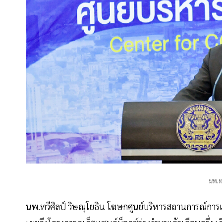
นพ.ท
นพ.ทวีศิลป์ วิษณุโยธิน โฆษกศูนย์บริหารสถานการณ์การ