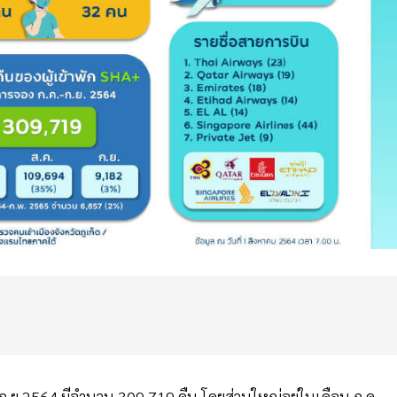
ก.ย.2564 มีจำนวน 309,719 คืน โดยส่วนใหญ่อยู่ในเดือน ก.ค.