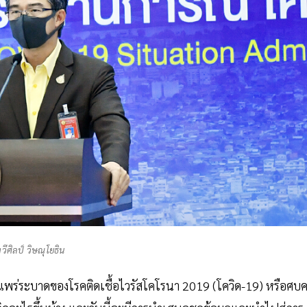
วีศิลป์ วิษณุโยธิน
แพร่ระบาดของโรคติดเชื้อไวรัสโคโรนา 2019 (โควิด-19) หรือศบค