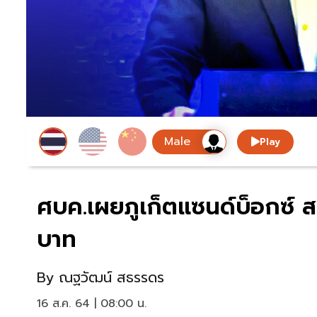
Play
ศบค.เผยภูเก็ตแซนด์บ็อกซ์ สร
บาท
By
ณฐวัฒน์ สธรรดร
16 ส.ค. 64 | 08:00 น.