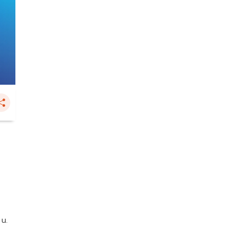
น
 น.