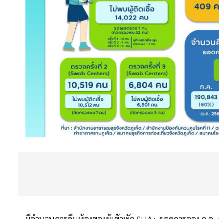
มีจำนวนการคืนห้องของผู้เข้าพัก SHA+ ยอดการจอง ก.ค.-