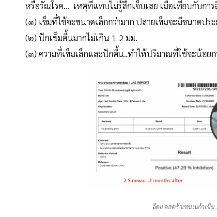
หรือวัณโรค... เหตุที่แทบไม่รู้สึกเจ็บเลย เมื่อเทียบกับกา
(๑) เข็มที่ใช้จะขนาดเล็กกว่ามาก ปลายเข็มจะมีขนาดปร
(๒) ปักเข็มตื้นมากไม่เกิน 1-2 มม.
(๓) ความที่เข็มเล็กและปักตื้น..ทำให้ปริมาณที่ใช้จะน้อยก
ฉีดแอสตร้าเซนเนก้าเข็ม 3