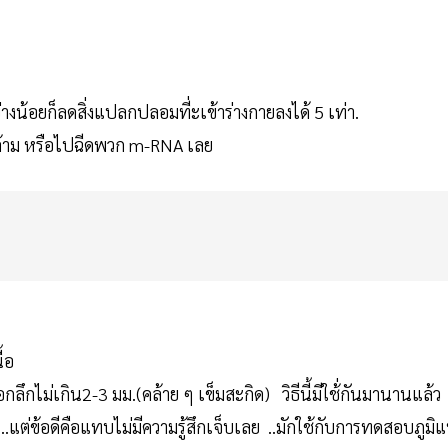
างน้อยก็ลดสิ่งแปลกปลอมที่ะเข้าร่างกายลงได้ 5 เท่า.
้ากล้าม หรือไปฉีดพวก m-RNA เลย
้อ
อกลึกไม่เกิน2-3 มม.(คล้าย ๆ เข็มสะกิด) วิธีนี้มีใช้่กันมานานแล้ว
..แต่ข้อดีคือแทบไม่มีความรู้สึกเจ็บเลย ..มักใช้กับการทดสอบภูมิแ