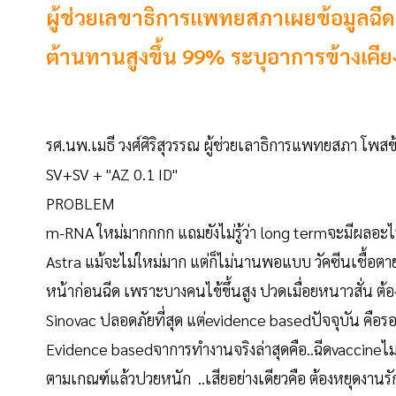
ผู้ช่วยเลขาธิการแพทยสภาเผยข้อมูลฉีดแอ
ต้านทานสูงขึ้น 99% ระบุอาการข้างเคี
รศ.นพ.เมธี วงศ์ศิริสุวรรณ ผู้ช่วยเลาธิการแพทยสภา โพ
SV+SV + "AZ 0.1 ID"
PROBLEM
m-RNA ใหม่มากกกก แถมยังไม่รู้ว่า long termจะมีผลอะไ
Astra แม้จะไม่ใหม่มาก แต่ก็ไม่นานพอแบบ วัคซีนเชื้อตา
หน้าก่อนฉีด เพราะบางคนไข้ขึ้นสูง ปวดเมื่อยหนาวสั่น ต้
Sinovac ปลอดภัยที่สุด แต่evidence basedปัจจุบัน คือรอง
Evidence basedจาการทำงานจริงล่าสุดคือ..ฉีดvaccineไม่ว่า
ตามเกณฑ์แล้วปวยหนัก ..เสียอย่างเดียวคือ ต้องหยุดงานรั