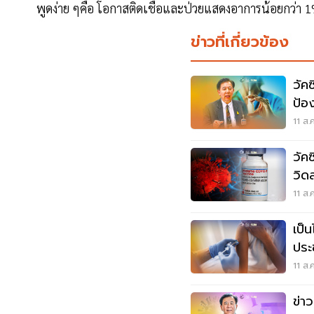
พูดง่าย ๆคือ โอกาสติดเชื้อและป่วยแสดงอาการน้อยกว่า 
ข่าวที่เกี่ยวข้อง
วัค
ป้อ
ใหญ
11 ส.
วัค
วิด
11 ส.
เป็น
ประชา
วัค
11 ส.
ข่า