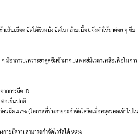
เข้าเส้นเลือด ฉีดใต้ผิวหน้ง ฉีดในกล้ามเนื้อ)..จึงทำให้ยาค่อย ๆ ซึม
อย ๆ มีอาการ..เพราะยาดูดซึมช้ามาก...แพทย์มีเวลาเหลือเฟือในการ
ผลจากการฉีด ID
ๆ ตกเย็นปกติ
่อนฉีด 47% (โอกาสที่ร่างกายจะกำจัดโควิดเมื่อหลุดรอดเข้าไปใ
ร่างกายมีความสามารถกำจัดไวรัสได้ 99%