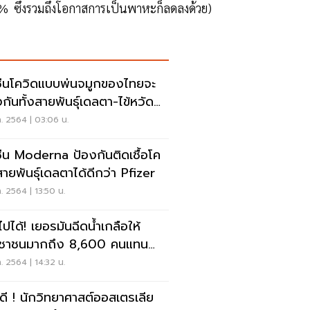
1% ซึ่งรวมถึงโอกาสการเป็นพาหะก็ลดลงด้วย)
ซีนโควิดแบบพ่นจมูกของไทยจะ
งกันทั้งสายพันธุ์เดลตา-ไข้หวัด
่
ค. 2564 | 03:06 น.
ซีน Moderna ป้องกันติดเชื้อโค
สายพันธุ์เดลตาได้ดีกว่า Pfizer
ค. 2564 | 13:50 น.
ไปได้! เยอรมันฉีดน้ำเกลือให้
ชนมากถึง 8,600 คนแทน
ซีน Pfizer
ค. 2564 | 14:32 น.
วดี ! นักวิทยาศาสต์ออสเตรเลีย