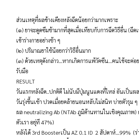
ส่วนเหตุที่ผลข้างเคียงหลังฉีดน้อยกว่ามากเพราะ
(๑) ยาจะดูดซึมช้ามากที่สุดเมื่อเทียบกับการฉีดวิธีอื่น (ฉีด
เข้าร่างกายอย่างช้า ๆ
(๒) ปริมาณยาใช้น้อยกว่าวิธีอื่นมาก
(๓) ด้วยเหตุดังกล่าว...หากเกิดการแพ้วัคซีน...คนไข้จะค่
รับมือ
RESULT
วันแรกหลังฉีด..ปกติดี ไม่นับมีปุ่มนูนแดงที่ไหล่ อันเป็น
วันรุ่งขึ้นเช้า ปวดเมื่อยคล้ายนอนหลับไม่สนิท บ่ายตัวรุม 
ผล neutralizing Ab (NTAb ภูมิต้านทานในเชิงคุณภาพ) ก
ตัวเรา อยุ่ที 47%)
หลังได้ 3rd Boosterเป็น AZ 0.1 ID 2 สัปดาห์...99% (