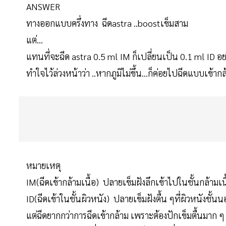
ANSWER
ทางออกแบบครึ่งทาง ฉีดastra ..boostเข็มสาม
แต่...
แทนที่จะฉีด astra 0.5 ml IM ก็เปลี่ยนเป็น 0.1 ml ID อย่
ทำใจไว้ล่วงหน้าว่า ..หากภูมิไม่ขึ้น...ก็ค่อยไปฉีดแบบเข
หมายเหตุ
IM(ฉีดเข้ากล้ามเนื้อ) ปลายเข็มฝังลึกเข้าไปในชั้นกล้ามเนื
ID(ฉีดเข้าในชั้นผิวหนัง) ปลายเข็มฝังตื้น ๆที่ผิวหนังชั้นน
แต่ฉีดยากกว่าการฉีดเข้ากล้าม เพราะต้องปักเข็มตื้นมาก ๆ 