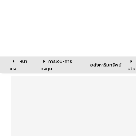
หน้า
การเงิน-การ
อสังหาริมทรัพย์
แรก
ลงทุน
นโย