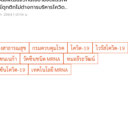
ร์ตุกติกไม่ต่างการบริหารโควิด
รัฐบาล
ค. 2564 | 01:14 น.
งสาธารณสุข
กรมควบคุมโรค
โควิด-19
ไวรัสโควิด-19
ซนเนก้า
วัคซีนชนิด MRNA
หมอธีระวัฒน์
คซันโควิด-19
เทคโนโลยี MRNA