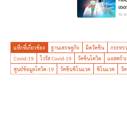
เซอ
ของ
10 ส.
แท็กที่เกี่ยวข้อง
ฐานเศรษฐกิจ
ฉีดวัคซีน
กระทรว
Covid-19
ไวรัส Covid-19
วัคซีนโควิด
แอสตร้าเ
ศูนย์ข้อมูลโควิด-19
วัคซีนซิโนแวค
ซิโนแวค
วั