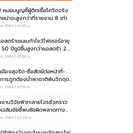
 หมอมนูญชี้ผู้ติดเชื้อโควิดจริง
ทยน่าจะสูงกว่าที่รายงาน 8 เท่า
ค. 2564 | 01:05 น.
แอสตร้าเซนเนก้าไขว้ไฟเซอร์อายุ
น 50 ปีภูมิขึ้นสูงกว่าแอสตร้า 2
ค. 2564 | 01:26 น.
มืองสุจริต-ซื่อสัตย์ต่อหน้าที่-
าการถูกต้องนำพาชาติพ้นวิกฤต
ิด
ค. 2564 | 01:55 น.
งานวิจัยฟ้าทะลายโจรชั่วคราว
เฉลิมชัยชี้พบข้อผิดพลาดทาง
เลข
ค. 2564 | 02:22 น.
นิธิพัฒน์จวกนโยบายจัดสรรไฟ