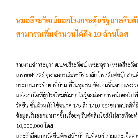
หมอธีระวัฒน์ออกโรงกระตุ้นรัฐบาลรีบตัดส
สามารถเพิ่มจำนวนได้ถึง 10 ล้านโดส
รายงานข่าวระบุว่า ศ.นพ.ธีระวัฒน์ เหมะจุฑา (หมอธีระวัฒ
แพทยศาสตร์ จุฬาลงกรณ์มหาวิทยาลัย โพสต์เฟซบุ๊กส่วนตั
กระบวนการรักษาที่บ้าน ที่ในชุมชน ชัดเจนขึ้นจากแรงร่วม
แต่ตราบใดที่ผู้ป่วยใหม่ยังมาก ไม่รู้จะส่งอาการหนักต่อไปที
วัคซีน ชั้นผิวหนัง ใช้ขนาด 1/5 ถึง 1/10 ของขนาดปกติที่ฉ
ข้อมูลเริ่มออกมามากขึ้นเรื่อยๆ รีบตัดสินใจยังไม่สายที
10,000,000 โดส
และถ้าฉีดแบบวัคซีนพิษสุนัขบ้า วันที่ศูนย์ สามและเจ็ดควรจะไ