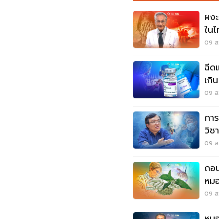
ผงะ!
ในไ
09 ส.
ฉีด
เกิ
เข็ม
09 ส.
การเ
วิช
โคว
09 ส.
ถอน
หมอ
ตัว
09 ส.
หมอ