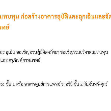
ทบทุน ก่อสร้างอาคารอุบัติและฉุกเฉินและจั
พทย์
และ ฉุเฉิน ขอเชิญชวนผู้มีจิตศรัทธา ขอเชิญร่วมบริจาคสมทบทุน
ฑ์ และ ครุภัณฑ์การแพทย์
นธร ชั้น 1 หรือ อาคารศูนย์การแพทย์ ราชวิถี ชั้น 2 วันจันทร์-ศุกร์