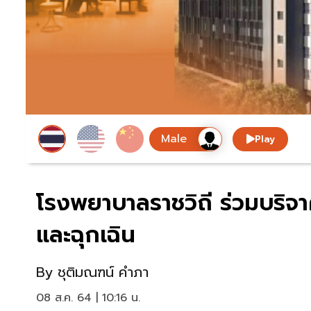
Play
โรงพยาบาลราชวิถี ร่วมบริจา
และฉุกเฉิน
By
ชุติมณฑน์ คำภา
08 ส.ค. 64 | 10:16 น.