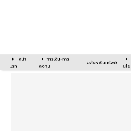
หน้า
การเงิน-การ
อสังหาริมทรัพย์
แรก
ลงทุน
นโย