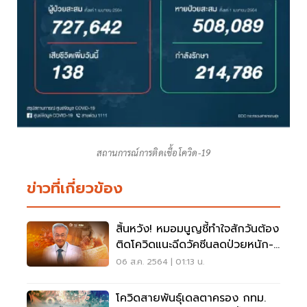
สถานการณ์การติดเชื้อโควิด-19
ข่าวที่เกี่ยวข้อง
สิ้นหวัง! หมอมนูญชี้ทำใจสักวันต้อง
ติดโควิดแนะฉีดวัคซีนลดป่วยหนัก-
ตาย
06 ส.ค. 2564 | 01:13 น.
โควิดสายพันธุ์เดลตาครอง กทม.