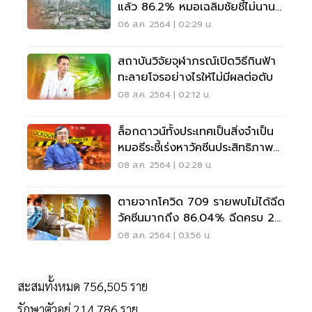
แล้ว 86.2% หมอเฉลิมชัยชี้ไม่นาน
ระบาดทั่วไทย
06 ส.ค. 2564 | 02:29 น.
สถาบันวิจัยจุฬาภรณ์เปิดวิธีกินฟ้า
ทะลายโจรอย่างไรให้ไม่มีผลต่อตับ
08 ส.ค. 2564 | 02:12 น.
ล็อกดาวน์ทั้งประเทศเป็นสิ่งจำเป็น
หมอธีระชี้เร่งหาวัคซีนประสิทธิภาพ
สูง
08 ส.ค. 2564 | 02:28 น.
ตายจากโควิด 709 รายพบไม่ได้ฉีด
วัคซีนมากถึง 86.04% ฉีดครบ 2
เข็มตาย 0.28%
08 ส.ค. 2564 | 03:56 น.
สะสมทั้งหมด 756,505 ราย
รักษาตัวอยู่ 214,786 ราย