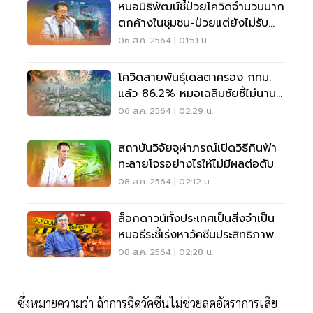
หมอนิธิพัฒน์ชี้ป่วยโควิดจำนวนมาก
ตกค้างในชุมชน-ป่วยแต่ยังไม่รับ
การรักษา
06 ส.ค. 2564 | 01:51 น.
โควิดสายพันธุ์เดลตาครอง กทม.
แล้ว 86.2% หมอเฉลิมชัยชี้ไม่นาน
ระบาดทั่วไทย
06 ส.ค. 2564 | 02:29 น.
สถาบันวิจัยจุฬาภรณ์เปิดวิธีกินฟ้า
ทะลายโจรอย่างไรให้ไม่มีผลต่อตับ
08 ส.ค. 2564 | 02:12 น.
ล็อกดาวน์ทั้งประเทศเป็นสิ่งจำเป็น
หมอธีระชี้เร่งหาวัคซีนประสิทธิภาพ
สูง
08 ส.ค. 2564 | 02:28 น.
ซึ่งหมายความว่า ถ้าการฉีดวัคซีนไม่ช่วยลดอัตราการเสีย