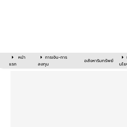
หน้า
การเงิน-การ
อสังหาริมทรัพย์
แรก
ลงทุน
นโย