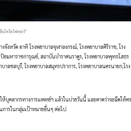
ซีนโควิดไฟเซอร์"
ะต่างจังหวัด อาทิ โรงพยาบาลจุฬาลงกรณ์, โรงพยาบาลศิริราช, โรง
ช ปิยมหาราชการุณย์, สถาบันบำราศนราดูร, โรงพยาบาลพุทธโสธร
พยาบาลชลบุรี, โรงพยาบาลสมุทรปราการ, โรงพยาบาลนครนายก,โรง
ฉีดให้บุคลากรทางการแพทย์ฯ แล้วในบ่ายวันนี้ และคาดว่าจะฉีดให้ค
นการในกลุ่มเป้าหมายอื่นๆ ต่อไป