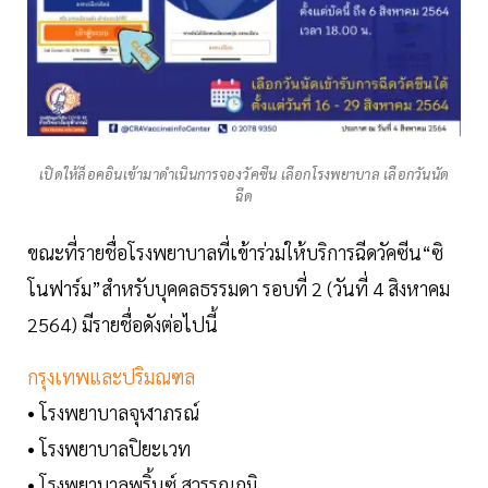
เปิดให้ล็อคอินเข้ามาดำเนินการจองวัคซีน เลือกโรงพยาบาล เลือกวันนัด
ฉีด
ขณะที่รายชื่อโรงพยาบาลที่เข้าร่วมให้บริการฉีดวัคซีน“ซิ
โนฟาร์ม”สำหรับบุคคลธรรมดา รอบที่ 2 (วันที่ 4 สิงหาคม
2564) มีรายชื่อดังต่อไปนี้
กรุงเทพและปริมณฑล
• โรงพยาบาลจุฬาภรณ์
• โรงพยาบาลปิยะเวท
• โรงพยาบาลพริ้นซ์ สุวรรณภูมิ