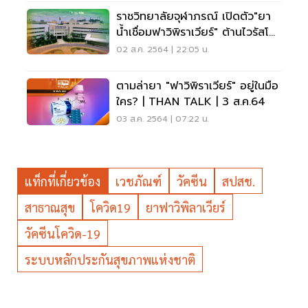
ราชวิทยาลัยจุฬาภรณ์ เปิดตัว"ยา
น้ำเชื่อมฟาวิพิราเวียร์" ต้านไวรัสโค
วิด
02 ส.ค. 2564 | 22:05 น.
ตามล่ายา "ฟาวิพิราเวียร์" อยู่ในมือ
ใคร? | THAN TALK | 3 ส.ค.64
03 ส.ค. 2564 | 07:22 น.
แท็กที่เกี่ยวข้อง
เวชภัณฑ์
วัคซีน
สปสช.
สาธาณสุข
โควิด19
ยาฟาวิพิลาเวียร์
วัคซีนโควิด-19
ระบบหลักประกันสุขภาพแห่งชาติ