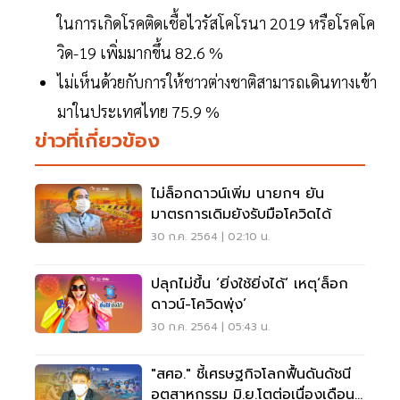
ในการเกิดโรคติดเชื้อไวรัสโคโรนา 2019 หรือโรคโค
วิด-19 เพิ่มมากขึ้น 82.6 %
ไม่เห็นด้วยกับการให้ชาวต่างชาติสามารถเดินทางเข้า
มาในประเทศไทย 75.9 %
ข่าวที่เกี่ยวข้อง
ไม่ล็อกดาวน์เพิ่ม นายกฯ ยัน
มาตรการเดิมยังรับมือโควิดได้
30 ก.ค. 2564 | 02:10 น.
ปลุกไม่ขึ้น ‘ยิ่งใช้ยิ่งได้’ เหตุ‘ล็อก
ดาวน์-โควิดพุ่ง’
30 ก.ค. 2564 | 05:43 น.
"สศอ." ชี้เศรษฐกิจโลกฟื้นดันดัชนี
อุตสาหกรรม มิ.ย.โตต่อเนื่องเดือนที่