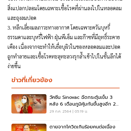
สิ่งแปลกปลอมโดยเฉพาะเชื้อโรคที่ผ่านลงไปในหลอดลม
และถุงลมปอด
3. หลีกเลี่ยงมลภาวะทางอากาศ โดยเฉพาะควันบุหรี่
ธรรมดาและบุหรี่ไฟฟ้า ฝุ่นพีเอ็ม และก๊าซที่มีฤทธิ์ระคาย
เคือง เนื่องจากจะทำให้เยื่อบุผิวในของหลอดลมและปอด
ถูกทำลายและเชื้อโรคทะลุทะลวงรุกล้ำเข้าไปในชั้นลึกได้
ง่ายขึ้น
ข่าวที่เกี่ยวข้อง
วัคซีน Sinovac ฉีดกระตุ้นเข็ม 3
หลัง 6 เดือนภูมิคุ้มกันขึ้นสูงอีก 21-
33 เท่า
29 ก.ค. 2564 | 05:19 น.
ตายจากโควิดเกินร้อยคนต่อเนื่อง