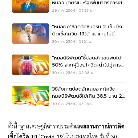
หมออนุตตรแนะรัฐเพิ่มมาตรการเข้ม
ข้นขึ้น
29 ก.ค. 2564 | 07:33 น.
"หมอยง"ชี้ฉีดวัคซีนครบ 2 เข็มยัง
ติดเชื้อโควิด-19ได้ แต่แทบไม่มี
อาการ
30 ก.ค. 2564 | 01:21 น.
"หมอนิธิพัฒน์"ชี้ปอดอักเสบพบได้
50% จากผู้ป่วยโควิด-นำไปสู่การ
ตาย 1%
30 ก.ค. 2564 | 02:08 น.
วิธีสังเกตปอดอักเสบจากโควิด
หมอนิธิพัฒน์ชี้ไข้เกิน 38.5 นาน 2
วันเข้าข่าย
30 ก.ค. 2564 | 03:26 น.
ทั้งนี้ "ฐานเศรษฐกิจ" รวบรวมตัวเลข
สถานการณ์การติด
เชื้อโควิด-19
(
Covid-19
) ในประเทศไทย วันที่ 30