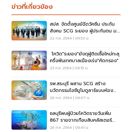
ข่าวที่เกี่ยวข้อง
สปส. จัดตั้งศูนย์ฉีดวัคซีน ประกัน
สังคม SCG ระยอง ผู้ประกันตน ม.
33
22 ก.ค. 2564 | 09:53 น.
โควิด"ระยอง"ยังดุผู้ติดเชื้อใหม่ทะลุ
ครึ่งพันเทศบาลเมืองเร่ง"คัดกรอง"
23 ก.ค. 2564 | 09:15 น.
รพ.สระบุรี ผสาน SCG สร้าง
นวัตกรรมไอซียูโมดูลาร์แบบห้อง
แยก รับผู้ป่วยวิกฤต
26 ก.ค. 2564 | 06:07 น.
ชลบุรีพบผู้ป่วยโควิดรายวันเพิ่ม
867 รายจากเกือบสิบคลัสเตอร์
เสียชีวิต 4
26 ก.ค. 2564 | 06:41 น.