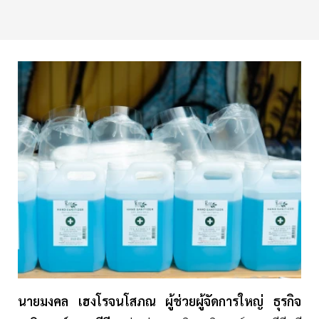
นายมงคล เฮงโรจนโสภณ ผู้ช่วยผู้จัดการใหญ่ ธุรกิจ