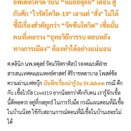
อัพเดทโควิด วันนี้ “หมออดุลย์” เตือน สู้
กับศึก "ไวรัสโควิด-19" เอาแต่ "สั่ง" ไม่ได้
ชี้มีเรื่องสำคัญกว่า “วัคซีนโควิด” เชื่อมั่น
คนที่เคยวาง “ยุทธวิธีการรบ ตลบหลัง
ทางการเมือง” ต้องทำได้อย่างแน่นอน
ศ.คลินิก​ นพ.อดุลย์ รัตนวิจิตราศิลป์ รองคณบดี​ฝ่าย
สารสนเทศ​คณะแพทย์ศาสตร์ ศิริราชพยาบาล โพสต์ข้อ
ความผ่านเฟซบุ๊ก
บันทึกเรื่องน่ารู้ by Dr.Adune
กรณี ศึก
กับ เชื้อไวรัส Covid19 ยากน้อยกว่าศึกกับคน เรารู้จักเชื้อ
นี้ดีพอควร อยู่ที่กลยุทธ์ ในการรับมือ กรณีแผนตอนที่มีเชื้อ
ในบ้านน้อย ใช้กับสถานการณ์ตอนที่มีเชื้อในบ้านเยอะไม่
ได้