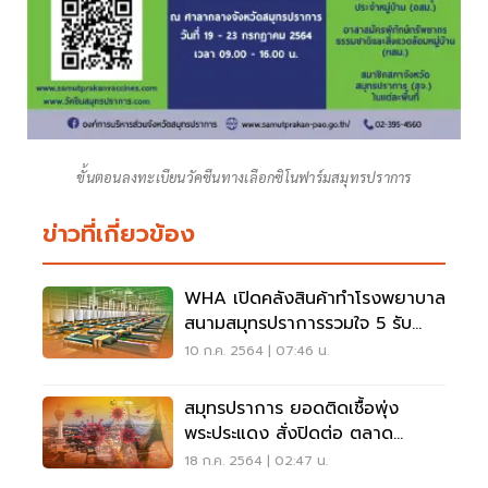
ขั้นตอนลงทะเบียนวัคซีนทางเลือกซิโนฟาร์มสมุทรปราการ
ข่าวที่เกี่ยวข้อง
WHA เปิดคลังสินค้าทำโรงพยาบาล
สนามสมุทรปราการรวมใจ 5 รับ
ได้1,200 เตียง
10 ก.ค. 2564 | 07:46 น.
สมุทรปราการ ยอดติดเชื้อพุ่ง
พระประแดง สั่งปิดต่อ ตลาด
เทศบาล ถึง 25 ก.ค.นี้
18 ก.ค. 2564 | 02:47 น.