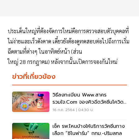
ประเด็นใหญ่ที่ต้องจัดการใหม่คือการตรวจสอบตัวบุคคลที่
ไม่ง่ายและเร็วดังคาด เดี๋ยวยังต้องดูทดสอบต่อไปถึงการเริ่ม
ฉีดตามที่ต่างๆ ในอาทิตย์หน้า (ส่วน
ใหญ่ 28 กรกฎาคม) หลังจากนั้นเปิดการจองกันใหม่
ข่าวที่เกี่ยวข้อง
วิธีลงทะเบียน Www.สาคร
รวมใจ.com จองคิวฉีดวัคซีนโควิด
"ซิโนฟาร์ม"
16 ก.ค. 2564 | 04:30 น.
เช็ค รพ.ไหนบ้างให้บริการวัคซีนทาง
เลือก “ซิโนฟาร์ม” กทม.-ปริมลฑล