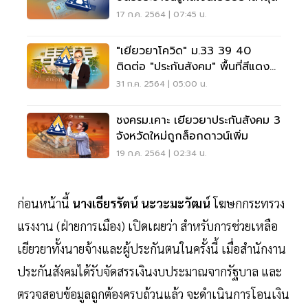
17 ก.ค. 2564 | 07:45 น.
"เยียวยาโควิด" ม.33 39 40
ติดต่อ "ประกันสังคม" พื้นที่สีแดง
เข้ม ได้ยังไงบ้าง
31 ก.ค. 2564 | 05:00 น.
ชงครม.เคาะ เยียวยาประกันสังคม 3
จังหวัดใหม่ถูกล็อกดาวน์เพิ่ม
19 ก.ค. 2564 | 02:34 น.
ก่อนหน้านี้
นางเธียรรัตน์ นะวะมะวัฒน์
โฆษกกระทรวง
แรงงาน (ฝ่ายการเมือง) เปิดเผยว่า สำหรับการช่วยเหลือ
เยียวยาทั้งนายจ้างและผู้ประกันตนในครั้งนี้ เมื่อสำนักงาน
ประกันสังคมได้รับจัดสรรเงินงบประมาณจากรัฐบาล และ
ตรวจสอบข้อมูลถูกต้องครบถ้วนแล้ว จะดำเนินการโอนเงิน