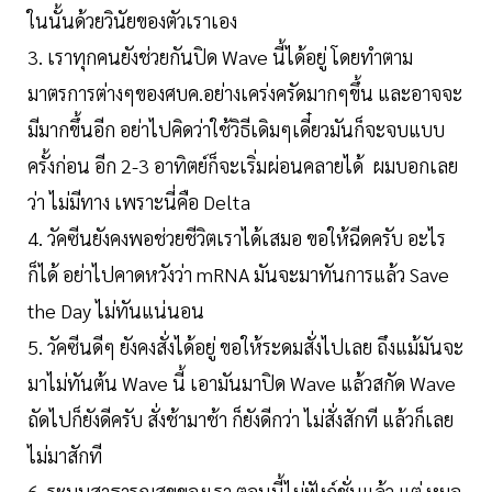
ในนั้นด้วยวินัยของตัวเราเอง
3. เราทุกคนยังช่วยกันปิด Wave นี้ได้อยู่ โดยทำตาม
มาตรการต่างๆของศบค.อย่างเคร่งครัดมากๆขึ้น และอาจจะ
มีมากขึ้นอีก อย่าไปคิดว่าใช้วิธีเดิมๆเดี๋ยวมันก็จะจบแบบ
ครั้งก่อน อีก 2-3 อาทิตย์ก็จะเริ่มผ่อนคลายได้ ผมบอกเลย
ว่า ไม่มีทาง เพราะนี่คือ Delta
4. วัคซีนยังคงพอช่วยชีวิตเราได้เสมอ ขอให้ฉีดครับ อะไร
ก็ได้ อย่าไปคาดหวังว่า mRNA มันจะมาทันการแล้ว Save
the Day ไม่ทันแน่นอน
5. วัคซีนดีๆ ยังคงสั่งได้อยู่ ขอให้ระดมสั่งไปเลย ถึงแม้มันจะ
มาไม่ทันต้น Wave นี้ เอามันมาปิด Wave แล้วสกัด Wave
ถัดไปก็ยังดีครับ สั่งช้ามาช้า ก็ยังดีกว่า ไม่สั่งสักที แล้วก็เลย
ไม่มาสักที
6. ระบบสาธารณสุขของเรา ตอนนี้ไม่ฟังก์ชั่นแล้ว แต่ หมอ