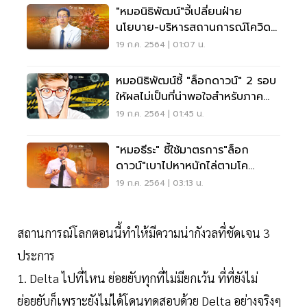
"หมอนิธิพัฒน์"จี้เปลี่ยนฝ่าย
นโยบาย-บริหารสถานการณ์โควิดที่
ไม่จำเป็น
19 ก.ค. 2564 | 01:07 น.
หมอนิธิพัฒน์ชี้ "ล็อกดาวน์" 2 รอบ
ให้ผลไม่เป็นที่น่าพอใจสำหรับภาค
การแพทย์
19 ก.ค. 2564 | 01:45 น.
"หมอธีระ" ชี้ใช้มาตรการ"ล็อก
ดาวน์"เบาไปหาหนักไล่ตามโค
วิด-19ไม่ทัน
19 ก.ค. 2564 | 03:13 น.
สถานการณ์โลกตอนนี้ทำให้มีความน่ากังวลที่ชัดเจน 3
ประการ
1. Delta ไปที่ไหน ย่อยยับทุกที่ไม่มียกเว้น ที่ที่ยังไม่
ย่อยยับก็เพราะยังไม่ได้โดนทดสอบด้วย Delta อย่างจริงๆ