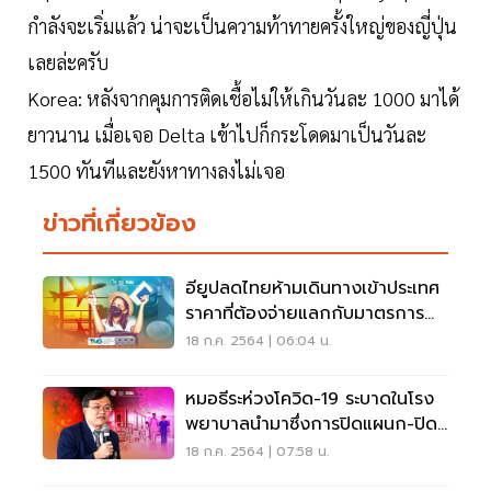
กำลังจะเริ่มแล้ว น่าจะเป็นความท้าทายครั้งใหญ่ของญี่ปุ่น
เลยล่ะครับ
Korea: หลังจากคุมการติดเชื้อไม่ให้เกินวันละ 1000 มาได้
ยาวนาน เมื่อเจอ Delta เข้าไปก็กระโดดมาเป็นวันละ
1500 ทันทีและยังหาทางลงไม่เจอ
ข่าวที่เกี่ยวข้อง
อียูปลดไทยห้ามเดินทางเข้าประเทศ
ราคาที่ต้องจ่ายแลกกับมาตรการ
ประคอง ศก.
18 ก.ค. 2564 | 06:04 น.
หมอธีระห่วงโควิด-19 ระบาดในโรง
พยาบาลนำมาซึ่งการปิดแผนก-ปิด
รพ.
18 ก.ค. 2564 | 07:58 น.