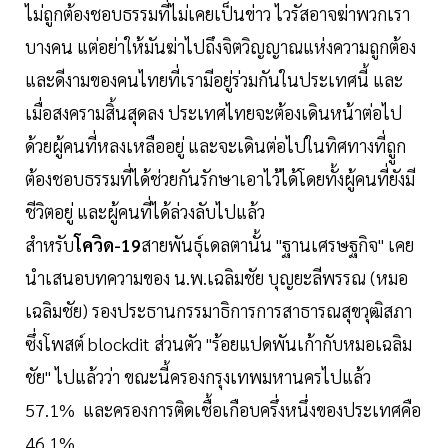
ไม่ถูกต้องชอบธรรมที่ไม่เคยเป็นข่าว ไวรัสอาจฆ่าพวกเรา
บางคน แต่อย่าให้มันฆ่าไปถึงจิตวิญญาณแห่งความถูกต้อง
และดีงามของคนไทยที่เรามีอยู่ร่วมกันในประเทศนี้ และ
เมื่อสงครามสิ้นสุดลง ประเทศไทยจะต้องเดินหน้าต่อไป
ด้วยผู้คนที่หลงเหลืออยู่ และจะเดินต่อไปในทิศทางที่ถููก
ต้องชอบธรรมที่ได้ช่วยกันรักษาเอาไว้ได้โดยทั้งผู้คนที่ยังมี
ชีวิตอยู่ และผู้คนที่ได้ล่วงลับไปแล้ว
สำหรับ
โควิด-19
สายพันธุ์เดลตานั้น "ฐานเศรษฐกิจ" เคย
นำเสนอบทความของ น.พ.เฉลิมชัย บุญยะลีพรรณ (หมอ
เฉลิมชัย) รองประธานกรรมาธิการการสาธารณสุขวุฒิสภา
ซึ่งโพสต์ blockdit ส่วนตัว "ร้อยแปดพันเก้ากับหมอเฉลิม
ชัย" ไปแล้วว่า ขณะนี้ครองกรุงเทพมหานครไปแล้ว
57.1% และครองการติดเชื้อเกือบครึ่งหนึ่งของประเทศคือ
46.1%