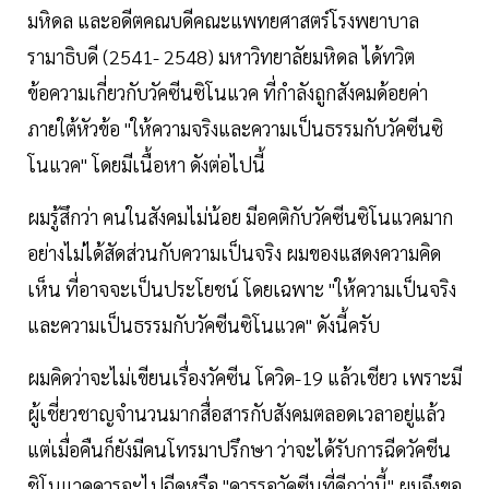
มหิดล และอดีตคณบดีคณะแพทยศาสตร์โรงพยาบาล
รามาธิบดี (2541- 2548) มหาวิทยาลัยมหิดล ได้ทวิต
ข้อความเกี่ยวกับวัคซีนซิโนแวค ที่กำลังถูกสังคมด้อยค่า
ภายใต้หัวข้อ "ให้ความจริงและความเป็นธรรมกับวัคซีนซิ
โนแวค" โดยมีเนื้อหา ดังต่อไปนี้
ผมรู้สึกว่า คนในสังคมไม่น้อย มีอคติกับวัคซีนซิโนแวคมาก
อย่างไม่ได้สัดส่วนกับความเป็นจริง ผมของแสดงความคิด
เห็น ที่อาจจะเป็นประโยชน์ โดยเฉพาะ "ให้ความเป็นจริง
และความเป็นธรรมกับวัคซีนซิโนแวค" ดังนี้ครับ
ผมคิดว่าจะไม่เขียนเรื่องวัคซีน โควิด-19 แล้วเชียว เพราะมี
ผู้เชี่ยวชาญจำนวนมากสื่อสารกับสังคมตลอดเวลาอยู่แล้ว
แต่เมื่อคืนก็ยังมีคนโทรมาปรึกษา ว่าจะได้รับการฉีดวัคชีน
ชิโนแวคควรจะไปฉีดหรือ "ควรรอวัคซีนที่ดีกว่านี้" ผมจึงขอ