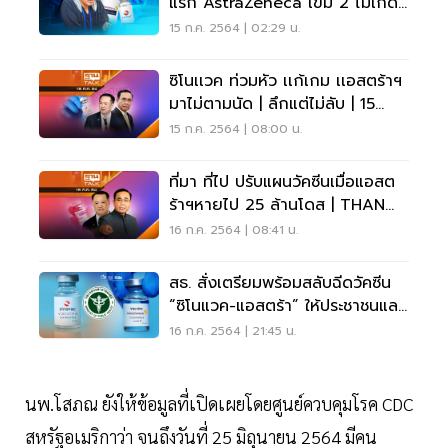
แรก AstraZeneca เข็ม 2 ไม่เกิด
ประโยชน์
15 ก.ค. 2564 | 02:29 น.
ซิโนเเวค ท่วมหัว เเก้เกม เเอสตร้าฯ
มาไม่ตามนัด | ลึกแต่ไม่ลับ | 15
ก.ค.64
15 ก.ค. 2564 | 08:00 น.
ที่มา ที่ไป ปรับแผนวัคซีนเมื่อแอสต
ร้าฯหายไป 25 ล้านโดส | THAN
TALK | 16 ก.ค.64
16 ก.ค. 2564 | 08:41 น.
สธ. สั่งเตรียมพร้อมสลับฉีดวัคซีน
“ซิโนแวค-แอสตร้า” ให้ประชาชนและ
ด่านหน้า
16 ก.ค. 2564 | 21:45 น.
นพ.โสภณ ยังให้ข้อมูลที่เปิดเผยโดยศูนย์ควบคุมโรค CDC
สหรัฐอเมริกาว่า จนถึงวันที่ 25 มิถุนายน 2564 มีคน