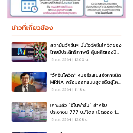
ข่าวที่เกี่ยวข้อง
สถาบันวัคซีนฯ มั่นใจวัคซีนโควิดของ
ไทยมีประสิทธิภาพดี ลุ้นผลิตเองปี
65
15 ก.ค. 2564 | 12:00 น.
"วัคซีนโควิด" หมอธีระแนะเร่งหาชนิด
MRNA พร้อมออกแบบสูตรฉีดสู้โค
วิด-19
15 ก.ค. 2564 | 11:18 น.
เคาะแล้ว “ซิโนฟาร์ม” สำหรับ
ประชาชน 777 บ./โดส เปิดจอง 18
ก.ค.นี้
15 ก.ค. 2564 | 12:08 น.