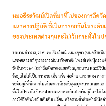
หมอธีระวัฒน์เปิดที่มาที่ไปของการฉีดวั
แนวทางปฏิบัติ ชี้เป็นการถกกันในระด
ของประเทศต่างๆและไม่เว้นกระทั่งในป
รายงานข่าวระบุว่า ศ.นพ.ธีระวัฒน์ เหมะจุฑา (หมอธีระวัฒ
แพทยศาสตร์ จุฬาลงกรณ์มหาวิทยาลัย โพสต์เฟซบุ๊กส่วนต
วัคซีนหรรษา (อย่าลืมคัดกรองแยกตัวสนุกสนาน และมีวินั
ข้อมูลไม่ได้เป็นการอวย เอื้อ หรือ ต่อต้าน แทรกแซง ทางก
ระดับภูมิที่วัดจากในเลือดควรมีระดับสูงอยู่คงนานและนอกจากน
ที่มีในปัจจุบัน จึงจะสามารถเจาะจงกับสายพันธุ์อื่นๆได้ ไม่
การใช้วัคซีนไขว้ สลับสับเปลี่ยน หรือตามซ้ำด้วยต่างยี่