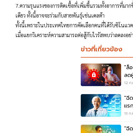
7.ความรุนแรงของการติดเชื้อที่เพิ่มขึ้นรวมทั้งอาการที่ม
เดียว ทั้งนี้อาจจะร่วมกับสายพันธุ์เช่นเดลต้า
ทั้งนี้เพราะในประเทศไทยการคัดเลือกคนที่ได้รับซิโนแวคส
เมื่อแยกวิเคราะห์ความสามารถต่อสู้กับไวรัสพบว่าลดลงอ
ข่าวที่เกี่ยวข้อง
"ล็
ลดผ
12 ก.
"ฉี
แรก
กระต
13 ก.
"ฉี