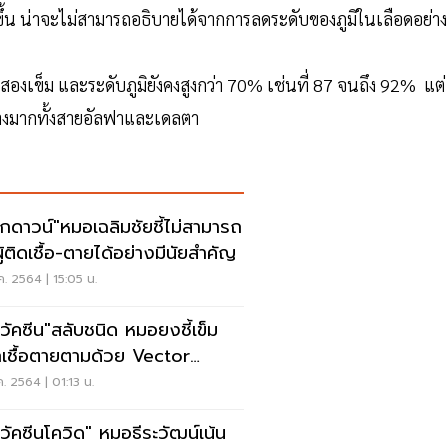
ากขึ้น น่าจะไม่สามารถอธิบายได้จากการลดระดับของภูมิในเลือดอย่าง
องเข็ม และระดับภูมิยังคงสูงกว่า 70% เช่นที่ 87 จนถึง 92% แต่
ย่างมากทั้งสายอัลฟาและเดลตา
อกดาวน์"หมอเฉลิมชัยชี้ไม่สามารถ
ู้ติดเชื้อ-ตายได้อย่างมีนัยสำคัญ
ค. 2564 | 15:05 น.
ดวัคซีน"สลับชนิด หมอยงชี้เข็ม
เชื้อตายตามด้วย Vector
ุ้นภูมิดี
ค. 2564 | 01:13 น.
ดวัคซีนโควิด" หมอธีระวัฒน์เน้น