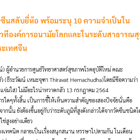
คซีนสลับยี่ห้อ พร้อมระบุ 10 ความจำเป็นใน
ับเวทีองค์การอนามัยโลกและในระดับสาธารณส
ระเทศจีน
น์) ผู้อำนวยการศูนย์วิทยาศาสตร์สุขภาพโรคอุบัติใหม่ คณะ
ัว (ธีระวัฒน์ เหมะจุฑา Thiravat Hemachudha)โดยมีข้อความว่า
ยแจ่มใส) ไม่มีอะไรน่าหวาดกลัว 13 กรกฎาคม 2564
ารใดๆทั้งสิ้น เป็นการชี้ให้เห็นความสำคัญของสองปัจจัยนั่นคือ
ั้น ยังต้องขึ้นอยู่กับว่าระดับภูมิที่สูงดังกล่าวได้จากวัคซีนชนิดใ
ใช่สูงอย่างเดียว
ห้อต่างเทคนิค กลายเป็นเรื่องสนุกสนาน หรรษาไปตามกัน ในเดือน