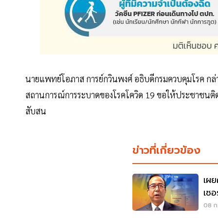
นายแพทย์โอภาส การย์กวินพงศ์ อธิบดีกรมควบคุมโรค กล่
สถานการณ์การระบาดของโรคโควิด 19 ขอให้ประชาชนติด
สับสน
ข่าวที่เกี่ยวข้อง
เผย
เซอ
คน
08 ก