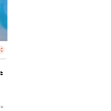
ะ
 น.