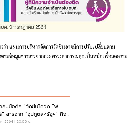
าวว่า แผนการบริหารจัดการวัคซีนอาจมีการปรับเปลี่ยนตาม
ตามข้อมูลข่าวสารจากกระทรวงสาธารณสุขเป็นหลักเพื่อลดความ
คลิปมือดีล "วัคซีนโควิด ไฟ
ร์" สารจาก "อุปทูตสหรัฐฯ" ถึง
ไทย
.ค. 2564 | 20:00 น.