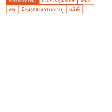
คพ.
นิคมอุตสาหกรรมบางปู
หมิงตี้