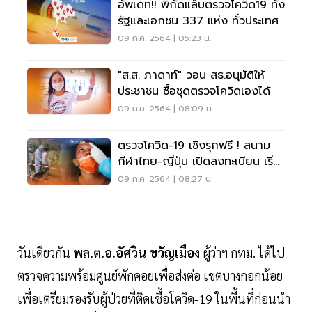
อัพเดท!! พิกัดแล็บตรวจโควิด19 ทั้ง
รัฐและเอกชน 337 แห่ง ทั่วประเทศ
09 ก.ค. 2564 | 05:23 น.
"ส.ส. ภาดาท์" วอน สธ.อนุมัติให้
ประชาชน ซื้อชุดตรวจโควิดเองได้
09 ก.ค. 2564 | 08:09 น.
ตรวจโควิด-19 เชิงรุกฟรี ! สนาม
กีฬาไทย-ญี่ปุ่น เปิดลงทะเบียน เริ่ม
10 ก.ค.
09 ก.ค. 2564 | 08:27 น.
วันเดียวกัน
พล.ต.อ.อัศวิน ขวัญเมือง
ผู้ว่าฯ กทม. ได้ไป
ตรวจความพร้อมศูนย์พักคอยเพื่อส่งต่อ เขตบางกอกน้อย
เพื่อเตรียมรองรับผู้ป่วยที่ติดเชื้อโควิด-19 ในพื้นที่ก่อนนำ