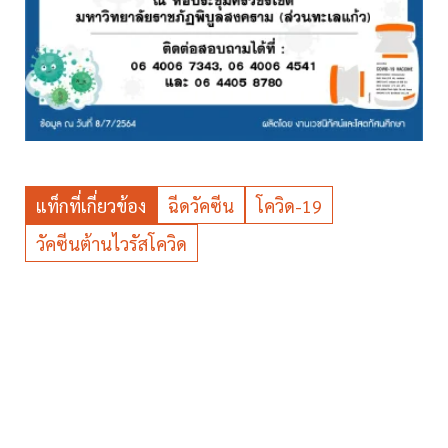
แท็กที่เกี่ยวข้อง
ฉีดวัคซีน
โควิด-19
วัคซีนต้านไวรัสโควิด