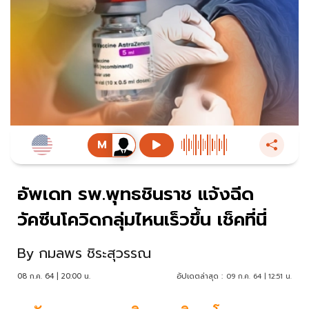
อัพเดท รพ.พุทธชินราช แจ้งฉีด
วัคซีนโควิดกลุ่มไหนเร็วขึ้น เช็คที่นี่
By
กมลพร ชิระสุวรรณ
08 ก.ค. 64 | 20:00 น.
อัปเดตล่าสุด :
09 ก.ค. 64 | 12:51 น.