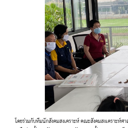
โดยร่วมกับทีมนักสังคมสงเคราะห์ คณะสังคมสงเคราะห์ศา