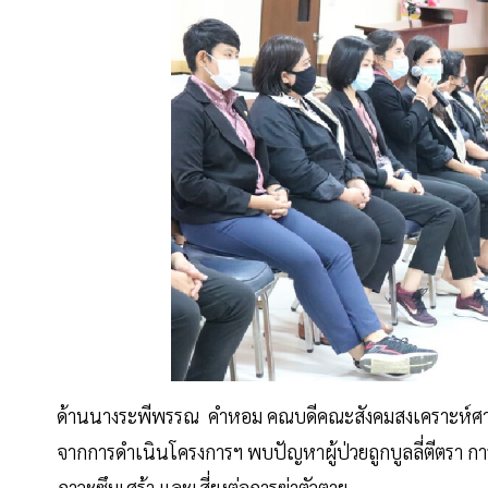
ด้านนางระพีพรรณ คำหอม คณบดีคณะสังคมสงเคราะห์ศาสต
จากการดำเนินโครงการฯ พบปัญหาผู้ป่วยถูกบูลลี่ตีตรา การ
ภาวะซึมเศร้า และเสี่ยงต่อการฆ่าตัวตาย