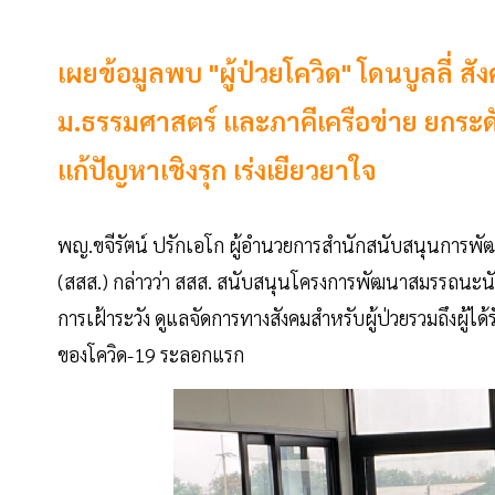
เผยข้อมูลพบ "ผู้ป่วยโควิด" โดนบูลลี่ สั
ม.ธรรมศาสตร์ และภาคีเครือข่าย ยกระดั
แก้ปัญหาเชิงรุก เร่งเยียวยาใจ
พญ.ขจีรัตน์ ปรักเอโก ผู้อำนวยการสำนักสนับสนุนการพ
(สสส.) กล่าวว่า สสส. สนับสนุนโครงการพัฒนาสมรรถนะน
การเฝ้าระวัง ดูแลจัดการทางสังคมสำหรับผู้ป่วยรวมถึงผู้
ของโควิด-19 ระลอกแรก