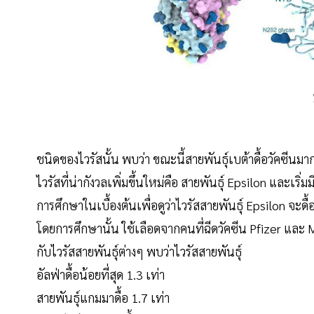
ชนิดของไวรัสนั้น พบว่า ขณะนี้สายพันธุ์เบต้าดื้อวัคซีนมาก
ไวรัสที่น่ากังวลเพิ่มขึ้นใหม่คือ สายพันธุ์ Epsilon และเริ่
การศึกษาในเบื้องต้นเพื่อดูว่าไวรัสสายพันธุ์ Epsilon จ
โดยการศึกษานั้น ใช้เลือดจากคนที่ฉีดวัคซีน Pfizer และ M
กับไวรัสสายพันธุ์ต่างๆ พบว่าไวรัสสายพันธุ์
อัลฟ่าดื้อน้อยที่สุด 1.3 เท่า
สายพันธุ์แกมมาดื้อ 1.7 เท่า