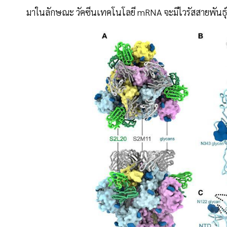
มาในลักษณะ วัคซีนเทคโนโลยี mRNA จะมีไวรัสสายพันธุ์ให