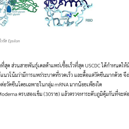
ไวรัส Epsilon
ที่สุด ส่วนสายพันธุ์เดลต้าแพร่เชื้อเร็วที่สุด USCDC ได้กำหนดให้ม
มมีแนวโน้มว่ามีการแพร่ระบาดที่รวดเร็ว และดื้อแต่วัคซีนมากด้วย จึง
ะดื้อต่อวัคซีนโดยเฉพาะในกลุ่ม mRNA มากน้อยเพียงใด
oderna ครบสองเข็ม (30ราย) แล้วตรวจหาระดับภูมิคุ้มกันที่จะต่อส