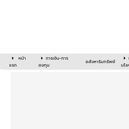
หน้า
การเงิน-การ
อสังหาริมทรัพย์
แรก
ลงทุน
นโย