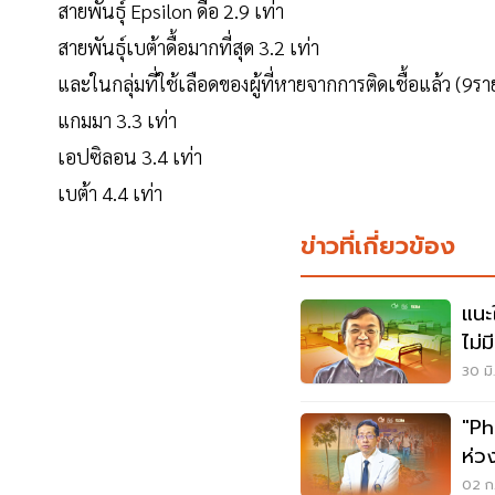
สายพันธุ์ Epsilon ดื้อ 2.9 เท่า
สายพันธุ์เบต้าดื้อมากที่สุด 3.2 เท่า
และในกลุ่มที่ใช้เลือดของผู้ที่หายจากการติดเชื้อแล้ว (9ร
แกมมา 3.3 เท่า
เอปซิลอน 3.4 เท่า
เบต้า 4.4 เท่า
ข่าวที่เกี่ยวข้อง
แนะใ
ไม่
ต้อ
30 มิ
"Ph
ห่ว
ประ
02 ก.