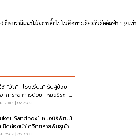
าย) ก็พบว่ามีแนวโน้มการดื้อไปในทิศทางเดียวกันคืออัลฟ่า 1.9 เท่า
ช้ "วัด"-"โรงเรียน" รับผู้ป่วย
มีอาการ-อาการน้อย "หมอธีระ" ชี้
งเร่งหาวัคซีนประสิทธิภาพสูง
.ย. 2564 | 02:20 น.
uket Sandbox" หมอนิธิพัฒน์
งเปิดช่องนำโควิดกลายพันธุ์เข้า
เทศ
ค. 2564 | 02:42 น.