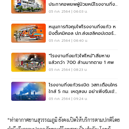
ประกาศอพยพผู้ป่วยหนีโรงงานกิ่ง
แก้วไฟไหม้
05 ก.ค. 2564 | 06:03 น.
หนุนภารกิจคุมไฟโรงงานกิ่งแก้ว ห
มิงตี้เคมิคอล ปภ.ส่งเฮลิคอปเตอร์
ดับเพลิง
05 ก.ค. 2564 | 06:40 น.
"โรงงานกิ่งแก้วไฟไหม้"เสียหาย
แล้วกว่า 700 ล้านบาทตาย 1 ศพ
05 ก.ค. 2564 | 08:23 น.
โรงงานกิ่งแก้วระเบิด วสท.เตือนใคร
ใกล้ 5 กม. เหตุสงบ อย่าเพิ่งรีบเข้า
บ้าน
05 ก.ค. 2564 | 09:24 น.
“ท่าอากาศยานสุวรรณภูมิ ยังคงเปิดให้บริการตามปกติโดย