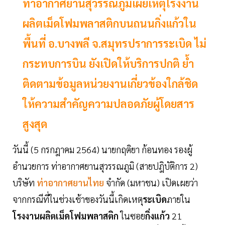
ท่าอากาศยานสุวรรณภูมิเผยเหตุโรงงาน
ผลิตเม็ดโฟมพลาสติกบนถนนกิ่งแก้วใน
พื้นที่ อ.บางพลี จ.สมุทรปราการระเบิด ไม่
กระทบการบิน ยังเปิดให้บริการปกติ ย้ำ
ติดตามข้อมูลหน่วยงานเกี่ยวข้องใกล้ชิด
ให้ความสำคัญความปลอดภัยผู้โดยสาร
สูงสุด
วันนี้ (5 กรกฎาคม 2564) นายกฤติยา ก้อนทอง รองผู้
อำนวยการ ท่าอากาศยานสุวรรณภูมิ (สายปฎิบัติการ 2)
บริษัท
ท่าอากาศยานไทย
จำกัด (มหาชน) เปิดเผยว่า
จากกรณีที่ในช่วงเช้าของวันนี้เกิดเหตุ
ระเบิด
ภายใน
โรงงานผลิตเม็ดโฟมพลาสติก
ในซอย
กิ่งแก้ว
21