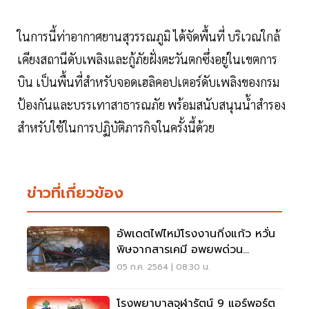
ในการนี้ท่าอากาศยานสุวรรณภูมิ ได้จัดพื้นที่ บริเวณใกล้
เคียงสถานีดับเพลิงและกู้ภัยฝั่งตะวันตกซึ่งอยู่ในเขตการ
บิน เป็นพื้นที่สำหรับจอดเฮลิคอปเตอร์ดับเพลิงของกรม
ป้องกันและบรรเทาสาธารณภัย พร้อมสนับสนุนน้ำสำรอง
สำหรับใช้ในการปฏิบัติภารกิจในครั้งนี้ด้วย
ข่าวที่เกี่ยวข้อง
อัพเดตไฟไหม้โรงงานกิ่งแก้ว หวั่น
พิษจากสารเคมี อพยพด่วน
ประชาชนรัศมี 5 กม.
05 ก.ค. 2564 | 08:30 น.
โรงพยาบาลจุฬารัตน์ 9 แอร์พอร์ต