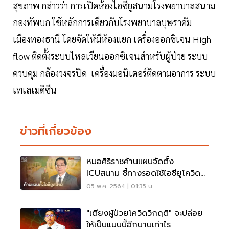
สุขภาพ กล่าวว่า การเปิดห้องไอซียูสนามโรงพยาบาลสนาม
กองทัพบก ใช้หลักการเดียวกับโรงพยาบาลบุษราคัม
เมืองทองธานี โดยจัดให้มีห้องแยก เครื่องออกซิเจน High
flow ติดตั้งระบบไหลเวียนออกซิเจนสำหรับผู้ป่วย ระบบ
ควบคุม กล้องวงจรปิด เครื่องมอนิเตอร์ติดตามอาการ ระบบ
เทเลเมดิซีน
ข่าวที่เกี่ยวข้อง
หมอศิริราชค้านแผนจัดตั้ง
ICUสนาม ชี้ทางรอดใช้ไอซียูโควิด
ปัจจุบันให้คุ้ม
05 พ.ค. 2564 | 01:35 น.
"เตียงผู้ป่วยโควิดวิกฤติ" จะปล่อย
ให้เป็นแบบนี้อีกนานเท่าไร