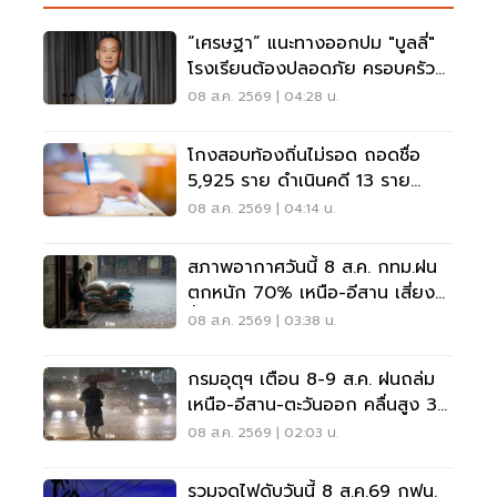
“เศรษฐา” แนะทางออกปม "บูลลี่"
โรงเรียนต้องปลอดภัย ครอบครัว
ต้องรับฟัง
08 ส.ค. 2569 | 04:28 น.
โกงสอบท้องถิ่นไม่รอด ถอดชื่อ
5,925 ราย ดำเนินคดี 13 ราย
ปปง.ไล่เส้นการเงิน
08 ส.ค. 2569 | 04:14 น.
สภาพอากาศวันนี้ 8 ส.ค. กทม.ฝน
ตกหนัก 70% เหนือ-อีสาน เสี่ยง
น้ำท่วมฉับพลัน
08 ส.ค. 2569 | 03:38 น.
กรมอุตุฯ เตือน 8-9 ส.ค. ฝนถล่ม
เหนือ-อีสาน-ตะวันออก คลื่นสูง 3
เมตร
08 ส.ค. 2569 | 02:03 น.
รวมจุดไฟดับวันนี้ 8 ส.ค.69 กฟน.