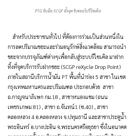
PTG จับมือ SCGP ตั้งจุดรับขยะไปรีไซเคิล
สำหรับประชาชนทั่วไป ที่ต้องการร่วมเป็นส่วนหนึ่งใน
การลดปริมาณขยะและร่วมอนุรักษ์สิ่งแวดล้อม สามารถนำ
ขยะจากบรรจุภัณฑ์ต่างๆเพื่อกลับสู่ระบบรีไซเคิล มาฝาก
ทิ้งที่จุดบริการรับฝากขยะ (SCGP reXycle Drop Point)
ภายในสถานีบริการน้ำมัน PT พื้นที่นำร่อง 5 สาขา ในเขต
กรุงเทพมหานครและปริมณฑล ประกอบด้วย สาขา
ถ.กาญจนาภิเษก กม.18 , สาขาหนองแขม (ถนน
เพชรเกษม 81) , สาขา ถ.จันทน์1 (ซ.40) , สาขา
คลองหลวง 4 อ.คลองหลวง จ.ปทุมธานี และสาขาประตูน้ำ
พระอินทร์ อ.บางปะอิน จ.พระนครศรีอยุธยา ซึ่งในอนาคต