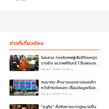
ข่าวที่เกี่ยวข้อง
ในหลวง ทรงรับศพผู้เสียชีวิตเหตุก
ราดยิง รร.เทพศิรินทร์ ไว้ในพระบรม
ราชานุเคราะห์
08 ส.ค. 2569 | 13:40 น.
คมนาคม ศึกษาระบบจราจรมอสโก
หวังไทยต่อยอด เชื่อมข้อมูลเรียล
ไทม์ แก้รถติด
08 ส.ค. 2569 | 11:12 น.
"อนุทิน" สั่งสังคายนากฎหมายปืน