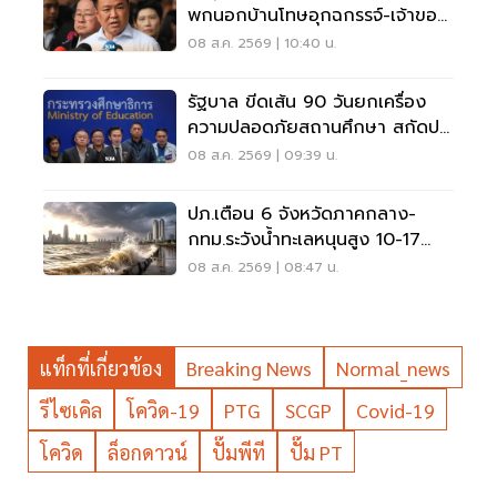
พกนอกบ้านโทษอุกฉกรรจ์-เจ้าของ
โดนหนัก
08 ส.ค. 2569 | 10:40 น.
รัฐบาล ขีดเส้น 90 วันยกเครื่อง
ความปลอดภัยสถานศึกษา สกัดปม
บูลลี่
08 ส.ค. 2569 | 09:39 น.
ปภ.เตือน 6 จังหวัดภาคกลาง-
กทม.ระวังน้ำทะเลหนุนสูง 10-17
ส.ค.69
08 ส.ค. 2569 | 08:47 น.
แท็กที่เกี่ยวข้อง
Breaking News
Normal_news
รีไซเคิล
โควิด-19
PTG
SCGP
Covid-19
โควิด
ล็อกดาวน์
ปั๊มพีที
ปั๊ม PT