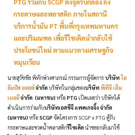
PTG ร่วมกับ SCGP ตั้งจุดรับกล่อง ลัง
กระดาษและพลาสติก ภายในสถานี
บริการน้ำมัน PT พื้นที่กรุงเทพมหานคร
และปริมณฑล เพื่อรีไซเคิลนำกลับใช้
ประโยชน์ใหม่ ตามแนวทางเศรษฐกิจ
หมุนเวียน
นายสุวัชชัย พิทักษ์วงศาภรณ์ กรรมการผู้จัดการ
บริษัท
โอ
ลิมปัส ออยล์
จำกัด
บริษัทในกลุ่มของ
บริษัท
พีทีจี เอ็น
เนอยี
จำกัด (มหาชน)
หรือ
PTG
เปิดเผยว่า บริษัทได้
ดำเนินการร่วมกับ
บริษัทเอสซีจี แพคเกจจิ้ง จำกัด
(มหาชน)
หรือ
SCGP
จัดโครงการ SCGP x PTG ตู้รับ
กระดาษและขวดน้ำพลาสติก
รีไซเคิล
นำขยะกลับมาใช้