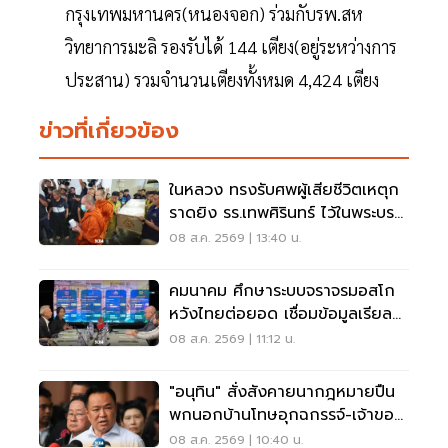
กรุงเทพมหานคร(หนองจอก) ร่วมกับรพ.สห
วิทยาการมะลิ รองรับได้ 144 เตียง(อยู่ระหว่างการ
ประสาน) รวมจำนวนเตียงทั้งหมด 4,424 เตียง
ข่าวที่เกี่ยวข้อง
ในหลวง ทรงรับศพผู้เสียชีวิตเหตุก
ราดยิง รร.เทพศิรินทร์ ไว้ในพระบรม
ราชานุเคราะห์
08 ส.ค. 2569 | 13:40 น.
คมนาคม ศึกษาระบบจราจรมอสโก
หวังไทยต่อยอด เชื่อมข้อมูลเรียล
ไทม์ แก้รถติด
08 ส.ค. 2569 | 11:12 น.
"อนุทิน" สั่งสังคายนากฎหมายปืน
พกนอกบ้านโทษอุกฉกรรจ์-เจ้าของ
โดนหนัก
08 ส.ค. 2569 | 10:40 น.