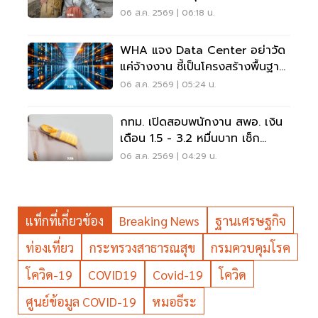
หัวใจล้มเหลว
06 ส.ค. 2569 | 06:18 น.
WHA แจง Data Center อย่าวัด
แค่จ้างงาน ชี้เป็นโครงสร้างพื้นฐาน
เศรษฐกิจดิจิทัล
06 ส.ค. 2569 | 05:24 น.
กทม. เปิดสอบพนักงาน สพอ. เงิน
เดือน 1.5 - 3.2 หมื่นบาท เช็ก
เงื่อนไข-วิธีสมัครที่นี่
06 ส.ค. 2569 | 04:29 น.
แท็กที่เกี่ยวข้อง
Breaking News
ฐานเศรษฐกิจ
ท่องเที่ยว
กระทรวงสาธารณสุข
กรมควบคุมโรค
โควิด-19
COVID19
Covid-19
โควิด
ศูนย์ข้อมูล COVID-19
หมอธีระ