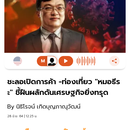
ชะลอเปิดการค้า -ท่องเที่ยว "หมอธีร
ะ" ชี้ฝืนผลักดันเศรษฐกิจยิ่งทรุด
By
นิธิโรจน์ เกิดบุญภาณุวัฒน์
28 มิ.ย. 64 | 12:25 น.