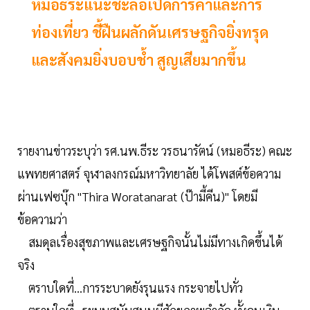
หมอธีระแนะชะลอเปิดการค้าและการ
ท่องเที่ยว ชี้ฝืนผลักดันเศรษฐกิจยิ่งทรุด
และสังคมยิ่งบอบช้ำ สูญเสียมากขึ้น
รายงานข่าวระบุว่า รศ.นพ.ธีระ วรธนารัตน์ (หมอธีระ) คณะ
แพทยศาสตร์ จุฬาลงกรณ์มหาวิทยาลัย ได้โพสต์ข้อความ
ผ่านเฟซบุ๊ก "Thira Woratanarat (ป๊ามี้คีน)" โดยมี
ข้อความว่า
สมดุลเรื่องสุขภาพและเศรษฐกิจนั้นไม่มีทางเกิดขึ้นได้
จริง
ตราบใดที่...การระบาดยังรุนแรง กระจายไปทั่ว