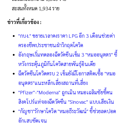
สะสมทั้งหมด 1,934 ราย
ข่าวที่เกี่ยวข้อง :
"กบง." ขยายเวลาคงราคา LPG อีก 3 เดือนช่วยค่า
ครองชีพประชาชนฝ่าวิกฤตโควิด
อังกฤษเริ่มทดลองฉีดวัคซีนเข็ม 3 "หมออนุตตร" ชี้
หวังกระตุ้นภูมิกันโควิดสายพันธุ์อินเดีย
ฉีดวัคซีนโควิดครบ 2 เข็มยังมีโอกาสติดเชื้อ "หมอ
อนุตตร"แนะหลีกเลี่ยงสถานที่เสี่ยง
"Pfizer"-"Moderna" ถูกเมิน หมอเฉลิมชัยชี้คน
สิงคโปร์แห่จองฉีดวัคซีน "Sinovac" แบบเสียเงิน
"กัญชา"รักษาโควิด "หมอธีระวัฒน์" ชี้ช่วยลดปอด
อักเสบชัดเจน