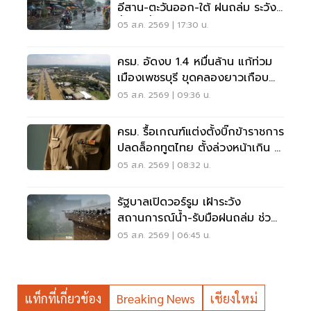
อีสาน-ตะวันออก-ใต้ ฝนถล่ม ระวัง
น้ำป่า น้ำท่วมขัง
05 ส.ค. 2569 | 17:30 น.
ครม. อัดงบ 1.4 หมื่นล้าน แก้ท่วม
เมืองเพชรบุรี ขุดคลองยาวเกือบ
40 กม.
05 ส.ค. 2569 | 09:36 น.
ครม. รื้อเกณฑ์แต่งตั้งบิ๊กข้าราชการ
ปลดล็อกทูตไทย ตั้งล่วงหน้าเกิน 2
เดือน
05 ส.ค. 2569 | 08:32 น.
รัฐบาลเปิดวอร์รูม เฝ้าระวัง
สถานการณ์น้ำ-รับมือฝนถล่ม ช่วย
เหลือปชช. 24 ชม.
05 ส.ค. 2569 | 06:45 น.
แท็กที่เกี่ยวข้อง
Breaking News
เชียงใหม่