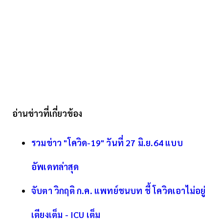
อ่านข่าวที่เกี่ยวข้อง
รวมข่าว "โควิด-19" วันที่ 27 มิ.ย.64 แบบ
อัพเดทล่าสุด
จับตา วิกฤติ ก.ค. แพทย์ชนบท ชี้ โควิดเอาไม่อยู่
เตียงเต็ม - ICU เต็ม