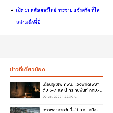
เปิด 11 คลัสเตอร์ใหม่ กระจาย 8 จังหวัด ที่ไห
นบ้างเช็กที่นี่
ข่าวที่เกี่ยวข้อง
เตือนผู้ใช้ไฟ กฟน. แจ้งพิกัดไฟฟ้า
ดับ 6-7 ส.ค.นี้ กระทบพื้นที่ กทม.-
นนทบุรี-สมุทรปราการ
05 ส.ค. 2569 | 22:00 น.
สภาพอากาศวันนี้–11 ส.ค. เหนือ-