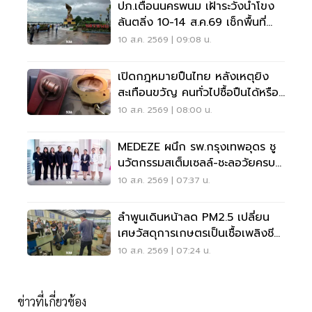
ปภ.เตือนนครพนม เฝ้าระวังน้ำโขง
ล้นตลิ่ง 10-14 ส.ค.69 เช็กพื้นที่
เสี่ยงด่วน
10 ส.ค. 2569 | 09:08 น.
เปิดกฎหมายปืนไทย หลังเหตุยิง
สะเทือนขวัญ คนทั่วไปซื้อปืนได้หรือ
ไม่?
10 ส.ค. 2569 | 08:00 น.
MEDEZE ผนึก รพ.กรุงเทพอุดร ชู
นวัตกรรมสเต็มเซลล์-ชะลอวัยครบ
วงจร
10 ส.ค. 2569 | 07:37 น.
ลำพูนเดินหน้าลด PM2.5 เปลี่ยน
เศษวัสดุการเกษตรเป็นเชื้อเพลิงชีว
มวล
10 ส.ค. 2569 | 07:24 น.
ข่าวที่เกี่ยวข้อง