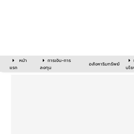
หน้า
การเงิน-การ
อสังหาริมทรัพย์
แรก
ลงทุน
นโย