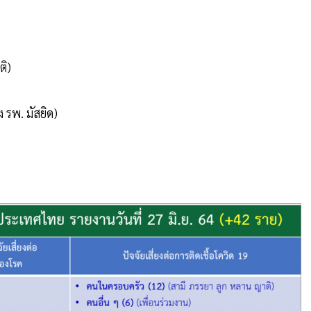
ติ)
 รพ. มัสยิด)