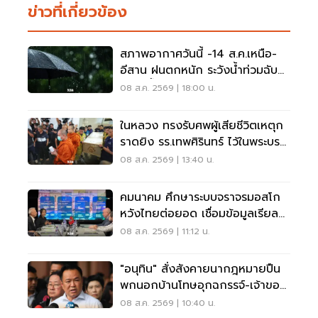
ข่าวที่เกี่ยวข้อง
สภาพอากาศวันนี้ -14 ส.ค.เหนือ-
อีสาน ฝนตกหนัก ระวังน้ำท่วมฉับ
พลัน น้ำป่าไหลหลาก
08 ส.ค. 2569 | 18:00 น.
ในหลวง ทรงรับศพผู้เสียชีวิตเหตุก
ราดยิง รร.เทพศิรินทร์ ไว้ในพระบรม
ราชานุเคราะห์
08 ส.ค. 2569 | 13:40 น.
คมนาคม ศึกษาระบบจราจรมอสโก
หวังไทยต่อยอด เชื่อมข้อมูลเรียล
ไทม์ แก้รถติด
08 ส.ค. 2569 | 11:12 น.
"อนุทิน" สั่งสังคายนากฎหมายปืน
พกนอกบ้านโทษอุกฉกรรจ์-เจ้าของ
โดนหนัก
08 ส.ค. 2569 | 10:40 น.