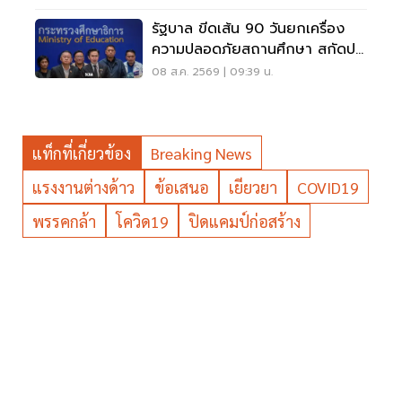
รัฐบาล ขีดเส้น 90 วันยกเครื่อง
ความปลอดภัยสถานศึกษา สกัดปม
บูลลี่
08 ส.ค. 2569 | 09:39 น.
แท็กที่เกี่ยวข้อง
Breaking News
แรงงานต่างด้าว
ข้อเสนอ
เยียวยา
COVID19
พรรคกล้า
โควิด19
ปิดแคมป์ก่อสร้าง