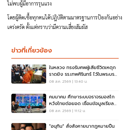
ไม่พบผู้มีอาการรุนแรง
โดยผู้ติดเชื้อทุกคนได้ปฎิบัติตามมาตรฐานการป้องกันอย่าง
เคร่งครัด ตั้งแต่ทราบว่ามีความเสี่ยงสัมผัส
ข่าวที่เกี่ยวข้อง
ในหลวง ทรงรับศพผู้เสียชีวิตเหตุก
ราดยิง รร.เทพศิรินทร์ ไว้ในพระบรม
ราชานุเคราะห์
08 ส.ค. 2569 | 13:40 น.
คมนาคม ศึกษาระบบจราจรมอสโก
หวังไทยต่อยอด เชื่อมข้อมูลเรียล
ไทม์ แก้รถติด
08 ส.ค. 2569 | 11:12 น.
"อนุทิน" สั่งสังคายนากฎหมายปืน