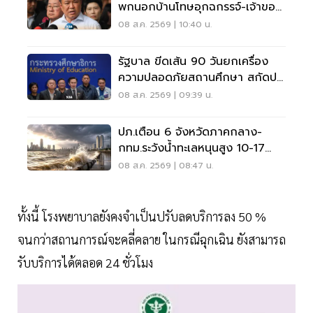
พกนอกบ้านโทษอุกฉกรรจ์-เจ้าของ
โดนหนัก
08 ส.ค. 2569 | 10:40 น.
รัฐบาล ขีดเส้น 90 วันยกเครื่อง
ความปลอดภัยสถานศึกษา สกัดปม
บูลลี่
08 ส.ค. 2569 | 09:39 น.
ปภ.เตือน 6 จังหวัดภาคกลาง-
กทม.ระวังน้ำทะเลหนุนสูง 10-17
ส.ค.69
08 ส.ค. 2569 | 08:47 น.
ทั้งนี้ โรงพยาบาลยังคงจำเป็นปรับลดบริการลง 50 %
จนกว่าสถานการณ์จะคลี่คลาย ในกรณีฉุกเฉิน ยังสามารถ
รับบริการได้ตลอด 24 ชั่วโมง