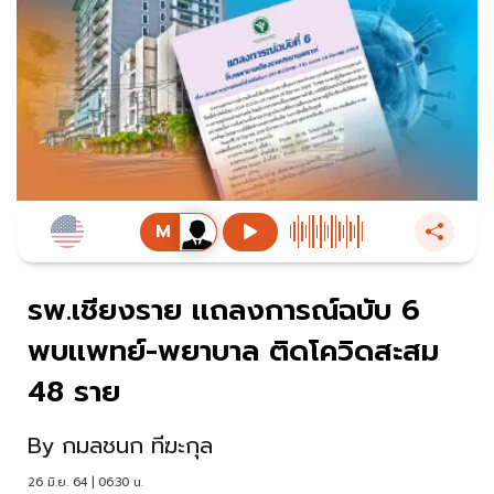
รพ.เชียงราย เเถลงการณ์ฉบับ 6
พบเเพทย์-พยาบาล ติดโควิดสะสม
48 ราย
By
กมลชนก ทีฆะกุล
26 มิ.ย. 64 | 06:30 น.