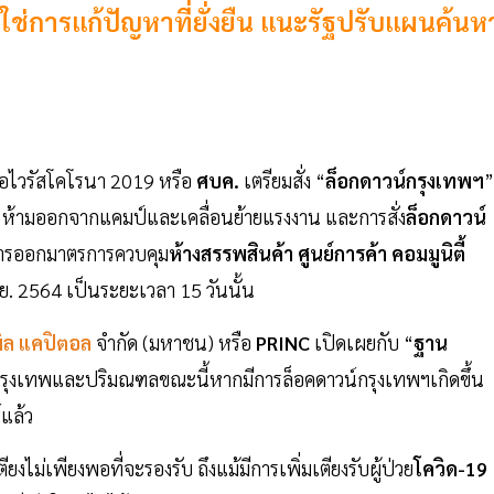
่ใช่การแก้ปัญหาที่ยั่งยืน แนะรัฐปรับแผนค้นห
้อไวรัสโคโรนา 2019 หรือ
ศบค.
เตรียมสั่ง “
ล็อกดาวน์กรุงเทพฯ
”
 ห้ามออกจากแคมป์และเคลื่อนย้ายแรงงาน และการสั่ง
ล็อกดาวน์
นการออกมาตรการควบคุม
ห้างสรรพสินค้า ศูนย์การค้า คอมมูนิตี้
มิ.ย. 2564 เป็นระยะเวลา 15 วันนั้น
พิล แคปิตอล
จำกัด (มหาชน) หรือ
PRINC
เปิดเผยกับ “
ฐาน
กรุงเทพและปริมณฑลขณะนี้หากมีการล็อคดาวน์กรุงเทพฯเกิดขึ้น
์แล้ว
ไม่เพียงพอที่จะรองรับ ถึงแม้มีการเพิ่มเตียงรับผู้ป่วย
โควิด-19