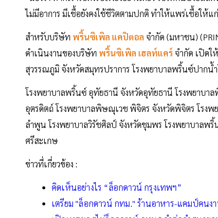
ไม่มีอาการ มีเชื้อยังคงใช้ชีวิตตามปกติ ทำให้แพร่เชื้อให้แก่ผ
สำหรับบริษัท
พริ้นซิเพิล แคปิตอล
จำกัด (มหาชน) (PRIN
ดำเนินงานของบริษัท
พริ้นซิเพิล เฮลท์แคร์
จำกัด เปิดให
สุวรรณภูมิ จังหวัดสมุทรปราการ โรงพยาบาลพริ้นซ์ปากน
โรงพยาบาลพริ้นซ์ อุทัยธานี จังหวัดอุทัยธานี โรงพยาบาล
อุตรดิตถ์ โรงพยาบาลพิษณุเวช พิจิตร จังหวัดพิจิตร โรงพ
ลำพูน โรงพยาบาลวิรัชศิลป์ จังหวัดชุมพร โรงพยาบาลพริ้
ศรีสะเกษ
ข่าวที่เกี่ยวข้อง :
คิดเห็นอย่างไร “ล็อกดาวน์ กรุงเทพฯ”
เตรียม "ล็อกดาวน์ กทม." ร้านอาหาร-แคมป์คนงา