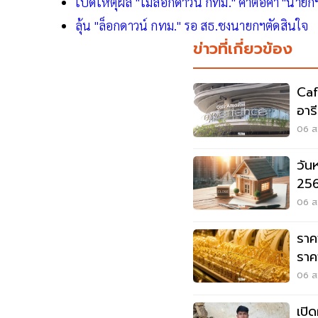
เปิดเหตุผล "ไม่ล็อกดาวน์ กทม." คำต่อคำ "นายก
ลุ้น "ล็อกดาวน์ กทม." รอ สธ.ชงนายกฯตัดสินใจ
ข่าวที่เกี่ยวข้อง
Caf
อาร
Wo
06 ส.
วัน
256
หยุ
06 ส.
ราค
ราคา
06 ส.
เปิ