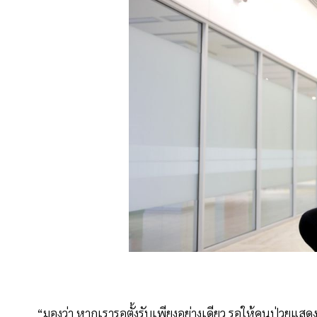
“มองว่า หากเรารอตั้งรับเพียงอย่างเดียว รอให้คนป่วยแสด