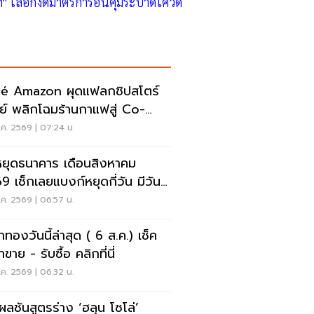
ฯ" เลือกงัดมาตรการอื่นคุมระบาดโควิด
é Amazon ผุดแฟลกชิปสโตร์
ีย์ พลิกโฉมร้านกาแฟสู่ Co-
rking Space ครบวงจร
ค. 2569 | 07:24 น.
หยุดธนาคาร เดือนสิงหาคม
9 เช็กเลยแบงก์หยุดกี่วัน มีวัน
ดยาวไหม
ค. 2569 | 06:57 น.
าทองวันนี้ล่าสุด ( 6 ส.ค.) เช็ค
ขาย - รับซื้อ คลิกที่นี่
ค. 2569 | 06:32 น.
ดผลชันสูตรร่าง ‘ฮลุน โซโล่’