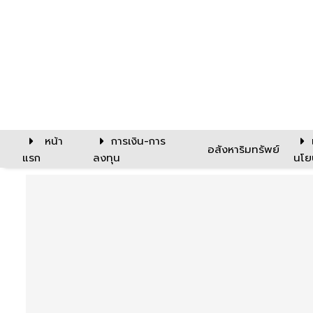
หน้า
การเงิน-การ
อสังหาริมทรัพย์
แรก
ลงทุน
นโย