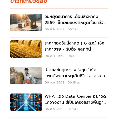
ข่าวที่เกี่ยวข้อง
วันหยุดธนาคาร เดือนสิงหาคม
2569 เช็กเลยแบงก์หยุดกี่วัน มีวัน
หยุดยาวไหม
06 ส.ค. 2569 | 06:57 น.
ราคาทองวันนี้ล่าสุด ( 6 ส.ค.) เช็ค
ราคาขาย - รับซื้อ คลิกที่นี่
06 ส.ค. 2569 | 06:32 น.
เปิดผลชันสูตรร่าง ‘ฮลุน โซโล่’
แพทย์พบสาเหตุเสียชีวิต จากระบบ
หัวใจล้มเหลว
06 ส.ค. 2569 | 06:18 น.
WHA แจง Data Center อย่าวัด
แค่จ้างงาน ชี้เป็นโครงสร้างพื้นฐาน
เศรษฐกิจดิจิทัล
06 ส.ค. 2569 | 05:24 น.