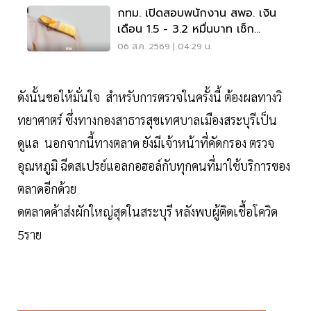
กทม. เปิดสอบพนักงาน สพอ. เงิน
เดือน 1.5 - 3.2 หมื่นบาท เช็ก
เงื่อนไข-วิธีสมัครที่นี่
06 ส.ค. 2569 | 04:29 น.
ดังนั้นขอให้มั่นใจ สำหรับการตรวจในครั้งนี้ ต้องผลทางวิ
ทยาศาตร์ ซึ่งทางกองสาธารสุขเทศบาลเมืองสระบุรีเป็น
ดูแล นอกจากนี้ทางตลาด ยังมีเจ้าหน้าที่คัดกรอง ตรวจ
อุณหภูมิ ฉีดสเปรย์แอลกอฮอล์กับทุกคนที่มาใช้บริการของ
ตลาดอีกด้วย
ดตลาดค้าส่งผักใหญ่สุดในสระบุรี หลังพบผู้ติดเชื้อโควิด
5ราย