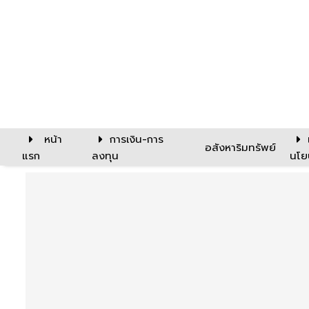
หน้า
การเงิน-การ
อสังหาริมทรัพย์
แรก
ลงทุน
นโย