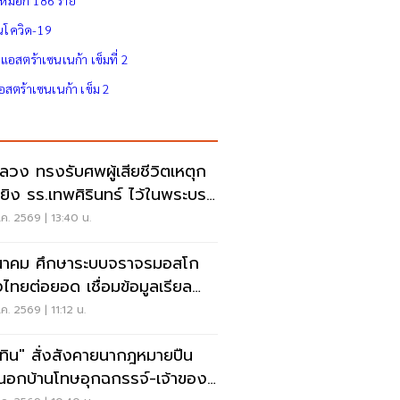
ใหม่อีก 186 ราย
ีนโควิด-19
อสตร้าเซนเนก้า เข็มที่ 2
สตร้าเซนเนก้า เข็ม 2
ลวง ทรงรับศพผู้เสียชีวิตเหตุก
ยิง รร.เทพศิรินทร์ ไว้ในพระบรม
านุเคราะห์
ค. 2569 | 13:40 น.
าคม ศึกษาระบบจราจรมอสโก
งไทยต่อยอด เชื่อมข้อมูลเรียล
์ แก้รถติด
ค. 2569 | 11:12 น.
ุทิน" สั่งสังคายนากฎหมายปืน
อกบ้านโทษอุกฉกรรจ์-เจ้าของ