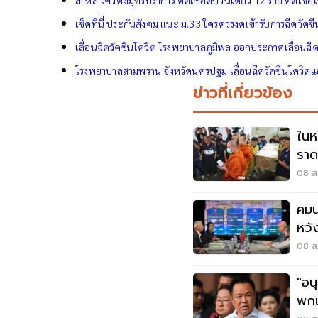
สาหัส โควิดสมุทรปราการ ติดเชื้อดับวันเดียว 12 ราย ติดเชื้อ
เช็คที่นี่ ประกันสังคม แนะ ม.33 ใครควรงดเข้ารับการฉีดวัคซ
เลื่อนฉีดวัคซีนโควิด โรงพยาบาลภูมิพล ออกประกาศเลื่อนฉีดแ
โรงพยาบาลสามพราน จังหวัดนครปฐม เลื่อนฉีดวัคซีนโควิดแอ
ข่าวที่เกี่ยวข้อง
ในห
ราด
ราช
08 ส.
คมน
หวั
ไทม
08 ส.
"อน
พกน