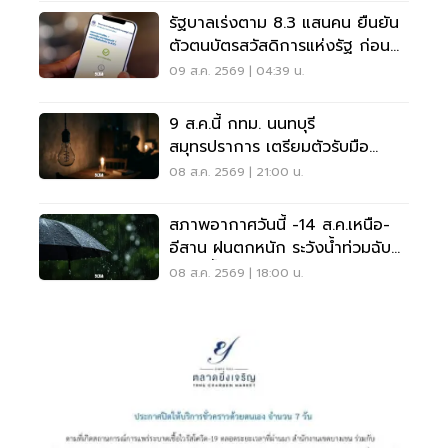
รัฐบาลเร่งตาม 8.3 แสนคน ยืนยัน
ตัวตนบัตรสวัสดิการแห่งรัฐ ก่อน
พลาดสิทธิ
09 ส.ค. 2569 | 04:39 น.
9 ส.ค.นี้ กทม. นนทบุรี
สมุทรปราการ เตรียมตัวรับมือ
'ไฟฟ้าดับ' หลายจุด
08 ส.ค. 2569 | 21:00 น.
สภาพอากาศวันนี้ -14 ส.ค.เหนือ-
อีสาน ฝนตกหนัก ระวังน้ำท่วมฉับ
พลัน น้ำป่าไหลหลาก
08 ส.ค. 2569 | 18:00 น.