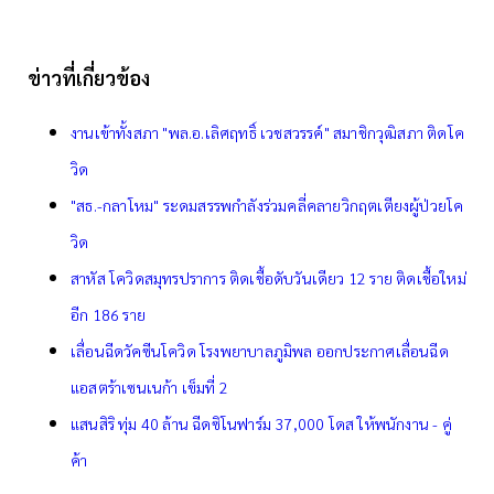
ข่าวที่เกี่ยวข้อง
งานเข้าทั้งสภา "พล.อ.เลิศฤทธิ์ เวชสวรรค์" สมาชิกวุฒิสภา ติดโค
วิด
"สธ.-กลาโหม" ระดมสรรพกำลังร่วมคลี่คลายวิกฤตเตียงผู้ป่วยโค
วิด
สาหัส โควิดสมุทรปราการ ติดเชื้อดับวันเดียว 12 ราย ติดเชื้อใหม่
อีก 186 ราย
เลื่อนฉีดวัคซีนโควิด โรงพยาบาลภูมิพล ออกประกาศเลื่อนฉีด
แอสตร้าเซนเนก้า เข็มที่ 2
แสนสิริ ทุ่ม 40 ล้าน ฉีดซิโนฟาร์ม 37,000 โดส ให้พนักงาน - คู่
ค้า