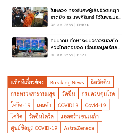
ในหลวง ทรงรับศพผู้เสียชีวิตเหตุก
ราดยิง รร.เทพศิรินทร์ ไว้ในพระบรม
ราชานุเคราะห์
08 ส.ค. 2569 | 13:40 น.
คมนาคม ศึกษาระบบจราจรมอสโก
หวังไทยต่อยอด เชื่อมข้อมูลเรียล
ไทม์ แก้รถติด
08 ส.ค. 2569 | 11:12 น.
แท็กที่เกี่ยวข้อง
Breaking News
ฉีดวัคซีน
กระทรวงสาธารณสุข
วัคซีน
กรมควบคุมโรค
โควิด-19
เดลต้า
COVID19
Covid-19
โควิด
วัคซีนโควิด
แอสตร้าเซนเนก้า
ศูนย์ข้อมูล COVID-19
AstraZeneca