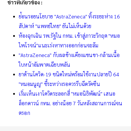
ข่าวที่เกี่ยวข้อง :
ย่้อนรอยนโยบาย "AstraZeneca" ทิ้งระยะห่าง 16
สัปดาห์ "แพทย์ไทย" ยันไม่เห็นด้วย
ห้องฉุกเฉิน รพ.รัฐใน กทม. เข้าสู่ภาวะวิกฤต "หมอ
ไพโรจน์"แนะเร่งหาทางออกก่อนจะล้ม
"AstraZeneca" กับผลข้างเคียงแขนขา-กล้ามเนื้อ
ใบหน้าอัมพาตเฉียบพลัน
ยาต้านโควิด-19 ชนิดใหม่พร้อมใช้งานปลายปี 64
"หมอมนูญ" ชี้ระหว่างรอควรรีบฉีดวัคซีน
เริ่มเห็นเงาโควิดระลอกสี่ "หมอนิธิพัฒน์" เสนอ
ล็อกดาวน์ กทม. อย่างน้อย 7 วันหลังสถานการณ์จน
ตรอก