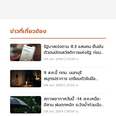
ข่าวที่เกี่ยวข้อง
รัฐบาลเร่งตาม 8.3 แสนคน ยืนยัน
ตัวตนบัตรสวัสดิการแห่งรัฐ ก่อน
พลาดสิทธิ
09 ส.ค. 2569 | 04:39 น.
9 ส.ค.นี้ กทม. นนทบุรี
สมุทรปราการ เตรียมตัวรับมือ
'ไฟฟ้าดับ' หลายจุด
08 ส.ค. 2569 | 21:00 น.
สภาพอากาศวันนี้ -14 ส.ค.เหนือ-
อีสาน ฝนตกหนัก ระวังน้ำท่วมฉับ
พลัน น้ำป่าไหลหลาก
08 ส.ค. 2569 | 18:00 น.