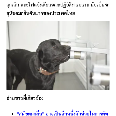
ฉุกเฉิน และไฟแจ้งเตือนขณะปฏิบัติงานบนรถ นับเป็น
รถ
สุนัขดมกลิ่นคันแรกของประเทศไทย
อ่านข่าวที่เกี่ยวข้อง
“สุนัขดมกลิ่น” อาจเป็นอีกหนึ่งตัวช่วยในการคัด