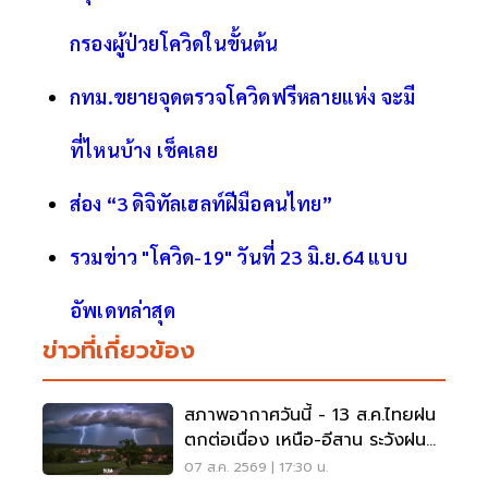
กรองผู้ป่วยโควิดในขั้นต้น
กทม.ขยายจุดตรวจโควิดฟรีหลายแห่ง จะมี
ที่ไหนบ้าง เช็คเลย
ส่อง “3 ดิจิทัลเฮลท์ฝีมือคนไทย”
รวมข่าว "โควิด-19" วันที่ 23 มิ.ย.64 แบบ
อัพเดทล่าสุด
ข่าวที่เกี่ยวข้อง
สภาพอากาศวันนี้ - 13 ส.ค.ไทยฝน
ตกต่อเนื่อง เหนือ-อีสาน ระวังฝน
ตกหนักมากบางแห่ง
07 ส.ค. 2569 | 17:30 น.