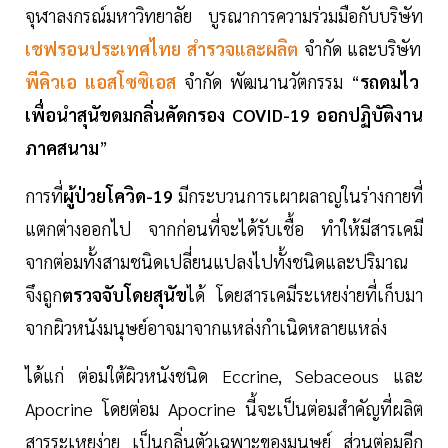
จุฬาลงกรณ์มหาวิทยาลัย บูรณาการความร่วมมือกับบริษัท
เชฟรอนประเทศไทย สำรวจและผลิต
จำกัด และบริษัท
พีคิวเอ แอสโซซิเอส
จำกัด พัฒนานวัตกรรม “
รถดมไว
เพื่อนำสุนัขดมกลิ่นคัดกรอง COVID-19 ออกปฏิบัติงาน
ภาคสนาม
”
การที่
ผู้ป่วยโควิด-19
มีกระบวนการเผาผลาญในร่างกายที่
แตกต่างออกไป จากก่อนที่จะได้รับเชื้อ ทำให้มีสารเคมี
จากต่อมทั้งสามชนิดเปลี่ยนแปลงไปทั้งชนิดและปริมาณ
จึงถูก
ตรวจจับโดยสุนัข
ได้ โดยสารเคมีระเหยง่ายที่เก็บมา
จากผิวหนังมนุษย์อาจมาจากแหล่งกำเนิดหลายแหล่ง
ได้แก่ ต่อมใต้ผิวหนังชนิด Eccrine, Sebaceous และ
Apocrine โดยต่อม Apocrine นี้จะเป็นต่อมสำคัญที่ผลิต
สารระเหยง่าย เป็นกลิ่นตัวเฉพาะของมนุษย์ ส่วนต่อมอีก