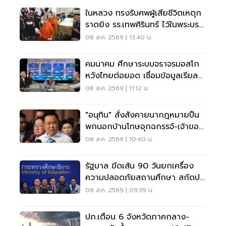
ในหลวง ทรงรับศพผู้เสียชีวิตเหตุก
ราดยิง รร.เทพศิรินทร์ ไว้ในพระบรม
ราชานุเคราะห์
08 ส.ค. 2569 | 13:40 น.
คมนาคม ศึกษาระบบจราจรมอสโก
หวังไทยต่อยอด เชื่อมข้อมูลเรียล
ไทม์ แก้รถติด
08 ส.ค. 2569 | 11:12 น.
"อนุทิน" สั่งสังคายนากฎหมายปืน
พกนอกบ้านโทษอุกฉกรรจ์-เจ้าของ
โดนหนัก
08 ส.ค. 2569 | 10:40 น.
รัฐบาล ขีดเส้น 90 วันยกเครื่อง
ความปลอดภัยสถานศึกษา สกัดปม
บูลลี่
08 ส.ค. 2569 | 09:39 น.
ปภ.เตือน 6 จังหวัดภาคกลาง-