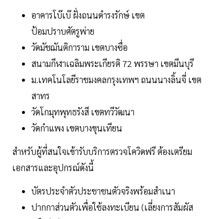
อาคารโบ๊เบ๊ ฝั่งถนนดำรงรักษ์ เขต
ป้อมปราบศัตรูพ่าย
วัดมัชฌันติการาม เขตบางซื่อ
สนามกีฬา​เฉลิมพระเกียรติ​ 72 พรรษา​ เขตมีนบุรี
ม.เทคโนโลยีราชมงคลกรุงเทพฯ ถนนนางลิ้นจี่ เขต
สาทร
วัดโกมุทพุทธรังสี เขตทวีวัฒนา
วัดกำแพง เขตบางขุนเทียน
สำหรับผู้ที่สนใจเข้ารับบริการตรวจโควิดฟรี ต้องเตรียม
เอกสารและอุปกรณ์ดังนี้
บัตรประจําตัวประชาชนตัวจริงพร้อมสำเนา
ปากกาส่วนตัวเพื่อใช้ลงทะเบียน (เลี่ยงการสัมผัส