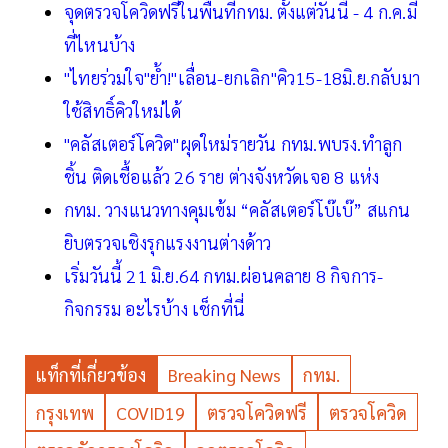
จุดตรวจโควิดฟรีในพื้นที่กทม. ตั้งแต่วันนี้ - 4 ก.ค.มี
ที่ไหนบ้าง
"ไทยร่วมใจ"ย้ำ!"เลื่อน-ยกเลิก"คิว15-18มิ.ย.กลับมา
ใช้สิทธิ์คิวใหม่ได้
"คลัสเตอร์โควิด"ผุดใหม่รายวัน กทม.พบรง.ทำลูก
ชิ้น ติดเชื้อแล้ว 26 ราย ต่างจังหวัดเจอ 8 แห่ง
กทม. วางแนวทางคุมเข้ม “คลัสเตอร์โบ๊เบ๊” สแกน
ยิบตรวจเชิงรุกแรงงานต่างด้าว
เริ่มวันนี้ 21 มิ.ย.64 กทม.ผ่อนคลาย 8 กิจการ-
กิจกรรม อะไรบ้าง เช็กที่นี่
แท็กที่เกี่ยวข้อง
Breaking News
กทม.
กรุงเทพ
COVID19
ตรวจโควิดฟรี
ตรวจโควิด