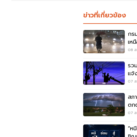
ข่าวที่เกี่ยวข้อง
กรม
เหน
เมต
08 ส.
รวม
แจ้
สมุ
07 ส.
สภา
ตกต
ตกห
07 ส.
“หนี-ซ่อน-
ขิญ