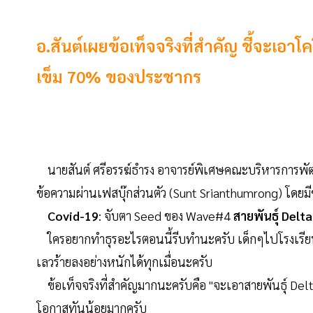
อ.สันต์เผยข้อเท็จจริงที่สำคัญ ชี้จะเอาโ
เข็ม 70% ของประชากร
นายสันต์ ศรีอรรฆ์ธำรง อาจารย์พิเศษคณะบริหารการพั
ข้อความผ่านเฟสบุ๊กส่วนตัว (Sunt Srianthumrong) โดยมี
Covid-19
: จับตา Seed ของ Wave#4
สายพันธุ์ Delta
ใครอยากทำธุรอะไรตอนนี้รีบทำนะครับ เด็กๆไปโรงเรีย
เลวร้ายลงอย่างหนักได้ทุกเมื่อนะครับ
ข้อเท็จจริงที่สำคัญมากนะครับคือ "จะเอาสายพันธุ์ Delta 
โอกาสทันน้อยมากครับ