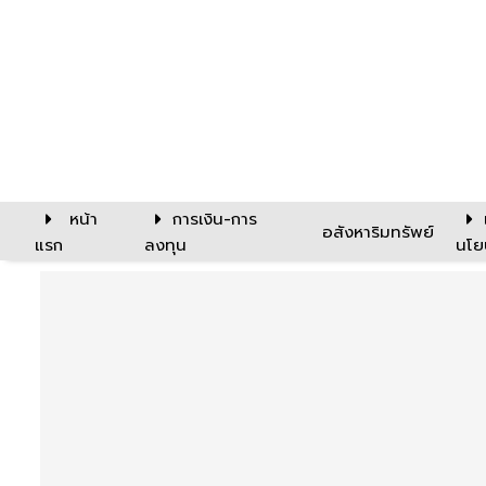
หน้า
การเงิน-การ
อสังหาริมทรัพย์
แรก
ลงทุน
นโย