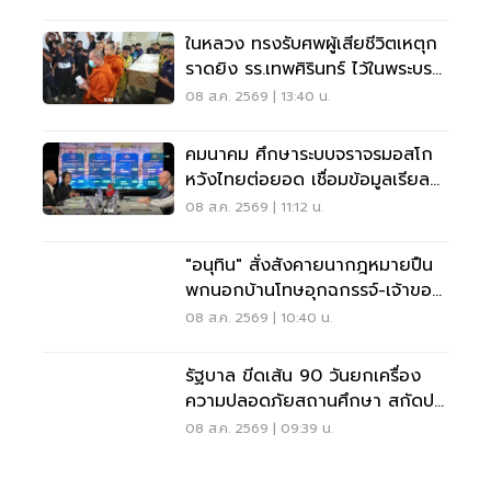
ในหลวง ทรงรับศพผู้เสียชีวิตเหตุก
ราดยิง รร.เทพศิรินทร์ ไว้ในพระบรม
ราชานุเคราะห์
08 ส.ค. 2569 | 13:40 น.
คมนาคม ศึกษาระบบจราจรมอสโก
หวังไทยต่อยอด เชื่อมข้อมูลเรียล
ไทม์ แก้รถติด
08 ส.ค. 2569 | 11:12 น.
"อนุทิน" สั่งสังคายนากฎหมายปืน
พกนอกบ้านโทษอุกฉกรรจ์-เจ้าของ
โดนหนัก
08 ส.ค. 2569 | 10:40 น.
รัฐบาล ขีดเส้น 90 วันยกเครื่อง
ความปลอดภัยสถานศึกษา สกัดปม
บูลลี่
08 ส.ค. 2569 | 09:39 น.