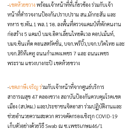
-
เขตห้วยขวาง
พร้อมเจ้าหน้าที่ที่เกี่ยวข้อง ร่วมกับเจ้า
หน้าที่ตำรวจงานป้องกันปราบปราม สน.มักกะสัน และ
ทหาร ช.พัน.1 พล.1 รอ. ลงพื้นที่ตรวจแคมป์ที่พักคนงาน
ก่อสร้าง 5 แคมป์ บมจ.อิตาเลี่ยนไทยดิเวล คอปเม้นท์,
บมจ.ซินเท็ด คอนสตรัคชั่น, บจก.พรีบิ้ว,บจก.บวิคไทย และ
บจก.สิริทีเคทู ถนนกำแพงเพชร 7 และ ถนนเพชร
พระราม แขวงบางกะปิ เขตห้วยขวาง
-
เขตภาษีเจริญ ร่
วมกับเจ้าหน้าที่จากศูนย์บริการ
สาธารณสุข 47 คลองขวาง สถาบันป้องกันควบคุมโรคเขต
เมือง (สปคม.) และประชาชนจิตอาสา ร่วมปฏิบัติงานและ
ช่วยอำนวยความสะดวก ตรวจคัดกรองเชิงรุก COVID-19
เก็บตัวอย่างด้วยวิธี Swab ณ ซ.เพชรเกษม46/1