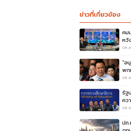
ข่าวที่เกี่ยวข้อง
คมน
หวั
ไทม
08 ส.
"อน
พกน
โดน
08 ส.
รัฐ
ควา
บูลลี
08 ส.
ปภ.
กทม