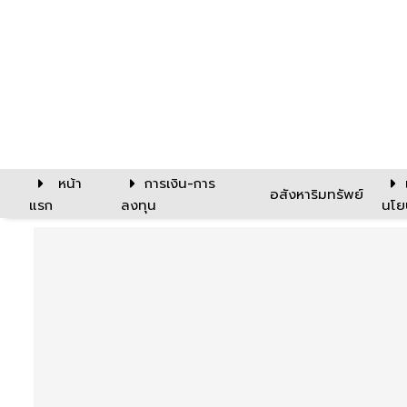
หน้า
การเงิน-การ
อสังหาริมทรัพย์
แรก
ลงทุน
นโย