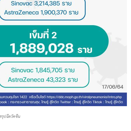
สรุปฉีดวัคซีน