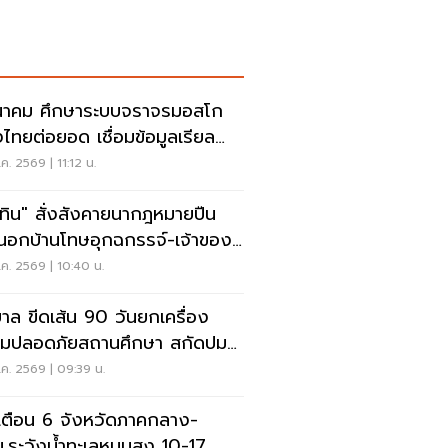
าคม ศึกษาระบบจราจรมอสโก
งไทยต่อยอด เชื่อมข้อมูลเรียล
์ แก้รถติด
ค. 2569 | 11:12 น.
ุทิน" สั่งสังคายนากฎหมายปืน
อกบ้านโทษอุกฉกรรจ์-เจ้าของ
หนัก
ค. 2569 | 10:40 น.
บาล ขีดเส้น 90 วันยกเครื่อง
มปลอดภัยสถานศึกษา สกัดปม
่
ค. 2569 | 09:39 น.
เตือน 6 จังหวัดภาคกลาง-
.ระวังน้ำทะเลหนุนสูง 10-17